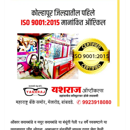
ओंकार कदमबांडे व मयूर कदमबांडे या बंधूंनी गेली १४ वर्षे स्वकष्टाने या
व्यवसायात जीव ओतला. आबालवृद्ध मंडळींची माफक दरात सेवा केली.