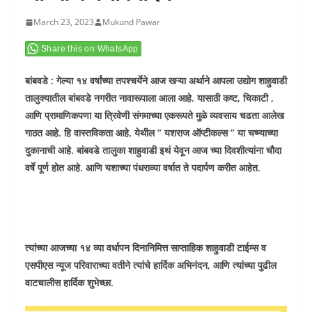
March 23, 2023
Mukund Pawar
Share this on WhatsApp
बांबवडे : गेल्या १४ वर्षांच्या तपश्चर्येने आज खऱ्या अर्थाने आपला उद्योग शाहुवाडी
तालुक्यातील बांबवडे नगरीत नावारूपाला आला आहे. यासाठी कष्ट, चिकाटी ,
आणि प्रामाणिकपणा या त्रिवेणी संगमाच्या एकरूपते मुळे व्यवसाय चढता आलेख
गाठत आहे. हि वास्तविकता आहे, येथील ” यशराज ऑप्टीकल्स ” या चष्म्याच्या
दुकानाची आहे. बांबवडे तालुका शाहुवाडी इथं येवून आज च्या दिवशीत्यांना चौदा
वर्षे पूर्ण होत आहे. आणि यशाच्या पंधराव्या वर्षात ते पदार्पण करीत आहेत.
त्यांच्या आजच्या १४ व्या वर्धापन दिनानिमित्त साप्ताहिक शाहुवाडी टाईम्स व
एसपीएस न्यूज परिवाराच्या वतीने त्यांचे हार्दिक अभिनंदन, आणि त्यांच्या पुढील
वाटचालीस हार्दिक शुभेच्छा.