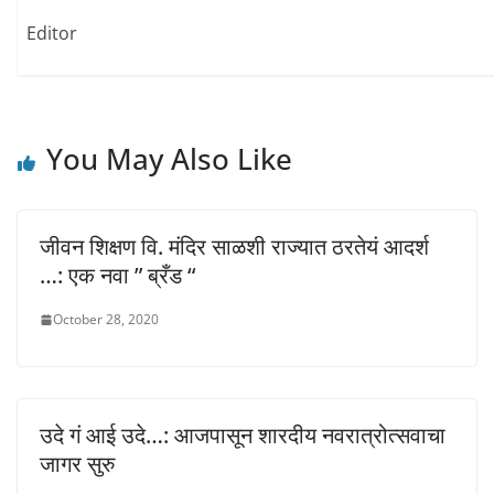
i
w
w
n
i
i
d
n
n
Editor
o
d
d
w
o
o
)
w
w
)
)
You May Also Like
जीवन शिक्षण वि. मंदिर साळशी राज्यात ठरतेयं आदर्श
…: एक नवा ” ब्रँड “
October 28, 2020
उदे गं आई उदे…: आजपासून शारदीय नवरात्रोत्सवाचा
जागर सुरु