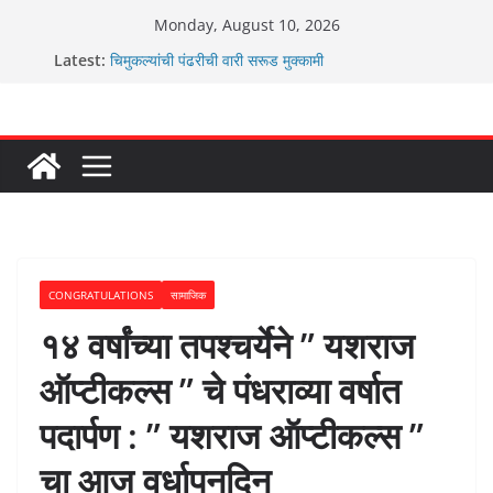
Skip
Monday, August 10, 2026
ग्रामपंचायत बांबवडे मध्ये “आण्णाभाऊ साठे” यांची जयंती संपन्न
to
Latest:
चिमुकल्यांची पंढरीची वारी सरूड मुक्कामी
content
रणवीरसिंग गायकवाड यांचे कार्यकर्ते कॉंग्रेस च्या वाटेवर
कर्णसिंह यांचा जनसुराज्य प्रवेश भविष्याला समोर ठेवून ?
आम्ही वारस सह्याद्रीचे कौतुक सोहळा २०२६
CONGRATULATIONS
सामाजिक
१४ वर्षांच्या तपश्चर्येने ” यशराज
ऑप्टीकल्स ” चे पंधराव्या वर्षात
पदार्पण : ” यशराज ऑप्टीकल्स ”
चा आज वर्धापनदिन