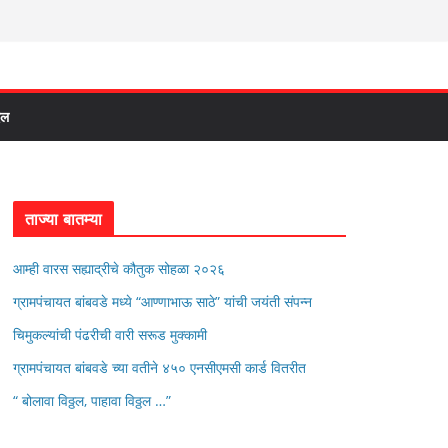
दल
ताज्या बातम्या
आम्ही वारस सह्याद्रीचे कौतुक सोहळा २०२६
ग्रामपंचायत बांबवडे मध्ये “आण्णाभाऊ साठे” यांची जयंती संपन्न
चिमुकल्यांची पंढरीची वारी सरूड मुक्कामी
ग्रामपंचायत बांबवडे च्या वतीने ४५० एनसीएमसी कार्ड वितरीत
“ बोलावा विठ्ठल, पाहावा विठ्ठल …”