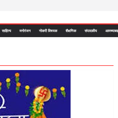
साहित्य
मनोरंजन
नोकरी विषयक
शैक्षणिक
संपादकीय
आमच्याबद्