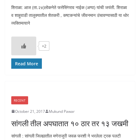
शिराळा: आज (ता.२४)लोकनेते फत्तेसिंगराव नाईक (अप्पा) यांची जयंती. शिराळा
व शाहूवाडी तालुक्यातील शेतकरी , कष्टकऱ्यांचे जीवनमान उंचावण्यासाठी या थोर
व्यक्तिमत्वाने
+2
Read More
RECENT
October 21, 2017
Mukund Pawar
सांगली तील अपघातात १० ठार तर १३ जखमी
सांगली : सांगली जिल्ह्यातील मणेराजुरी जवळ फरशी ने भरलेला ट्रक पलटी