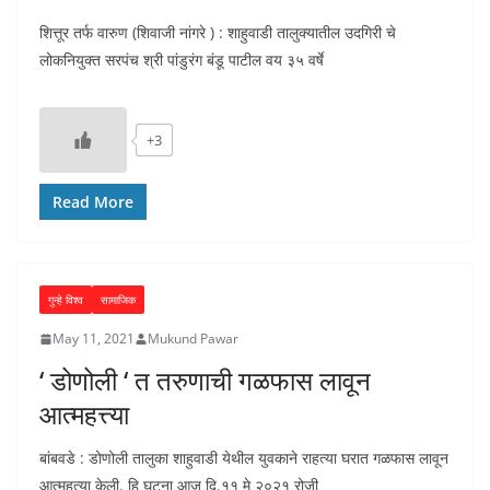
शित्तूर तर्फ वारुण (शिवाजी नांगरे ) : शाहुवाडी तालुक्यातील उदगिरी चे
लोकनियुक्त सरपंच श्री पांडुरंग बंडू पाटील वय ३५ वर्षे
+3
Read More
गुन्हे विश्व
सामाजिक
May 11, 2021
Mukund Pawar
‘ डोणोली ‘ त तरुणाची गळफास लावून
आत्महत्त्या
बांबवडे : डोणोली तालुका शाहुवाडी येथील युवकाने राहत्या घरात गळफास लावून
आत्महत्या केली. हि घटना आज दि.११ मे २०२१ रोजी