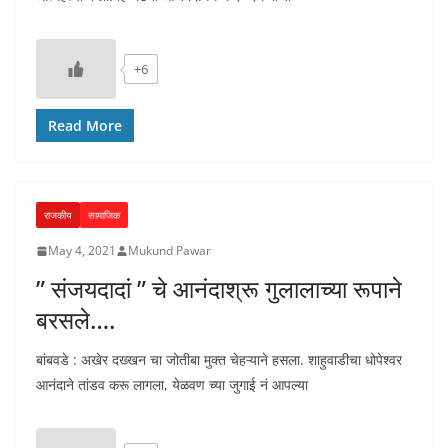
+6
Read More
राजकीय
सामाजिक
May 4, 2021
Mukund Pawar
” संजयदादां ” चे आनंदाश्रू गुलालाच्या रूपाने
बरसले….
बांबवडे : अखेर दख्खन चा जोतीबा मुक्त चेहऱ्याने हसला. शाहुवाडीचा धोपेश्वर
आनंदाने तांडव करू लागला, येळवण च्या जुगाई नं आपल्या