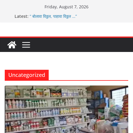
Skip
Friday, August 7, 2026
to
Latest:
“ बोलावा विठ्ठल, पाहावा विठ्ठल …”
content
आम्ही वारस सह्याद्रीचे कौतुक सोहळा २०२६
ग्रामपंचायत बांबवडे मध्ये “आण्णाभाऊ साठे” यांची जयंती संपन्न
चिमुकल्यांची पंढरीची वारी सरूड मुक्कामी
ग्रामपंचायत बांबवडे च्या वतीने ४५० एनसीएमसी कार्ड वितरीत
Uncategorized