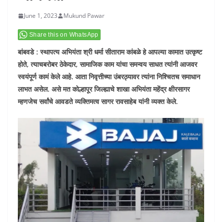
June 1, 2023
Mukund Pawar
Share this on WhatsApp
बांबवडे : स्थापत्य अभियंता श्री धर्मा सीताराम कांबळे हे आपल्या कामात उत्कृष्ट
होते, त्याचबरोबर ठेकेदार, सामाजिक काम यांचा समन्वय साधत त्यांनी आजवर
स्वयंपूर्ण कामं केले आहे. आता निवृत्तीच्या उंबरठ्यावर त्यांना निश्चितच समाधान
लाभत असेल. असे मत कोल्हापूर जिल्ह्याचे शाखा अभियंता महेंद्र क्षीरसागर
म्हणजेच सर्वांचे आवडते व्यक्तिमत्व सागर रावसाहेब यांनी व्यक्त केले.