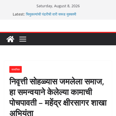
Skip
Saturday, August 8, 2026
to
ग्रामपंचायत बांबवडे मध्ये “आण्णाभाऊ साठे” यांची जयंती संपन्न
Latest:
चिमुकल्यांची पंढरीची वारी सरूड मुक्कामी
content
रणवीरसिंग गायकवाड यांचे कार्यकर्ते कॉंग्रेस च्या वाटेवर
कर्णसिंह यांचा जनसुराज्य प्रवेश भविष्याला समोर ठेवून ?
आम्ही वारस सह्याद्रीचे कौतुक सोहळा २०२६
सामाजिक
निवृत्ती सोहळ्यास जमलेला समाज,
हा समन्वयाने केलेल्या कामाची
पोचपावती – महेंद्र क्षीरसागर शाखा
अभियंता