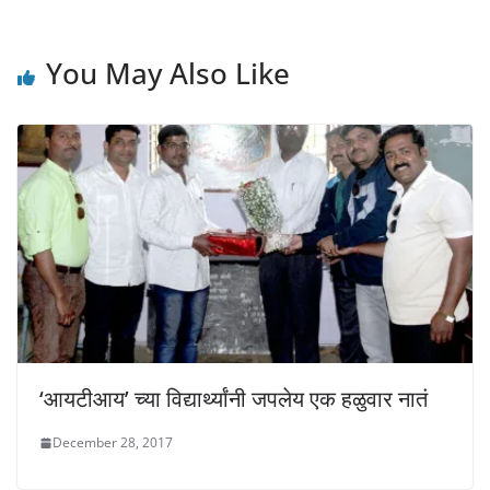
d
n
n
o
d
d
w
o
o
)
w
w
)
)
You May Also Like
‘आयटीआय’ च्या विद्यार्थ्यांनी जपलेय एक हळुवार नातं
December 28, 2017