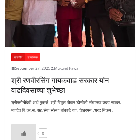
राजकीय
सामाजिक
September 27, 2025
Mukund Pawar
श्री रणवीरसिंग गायकवाड सरकार यांन
वाढदिवसाच्या शुभेच्छा
श्रीमंतीनीदेवी अर्थ मुव्हर्स श्री विठ्ठल पोवार डोणोली संचालक उदय साखर.
महादेव वि.का.स. सह.सेवा संस्था बांबवडे व्हा. चेअरमन .शरद निकम .
0