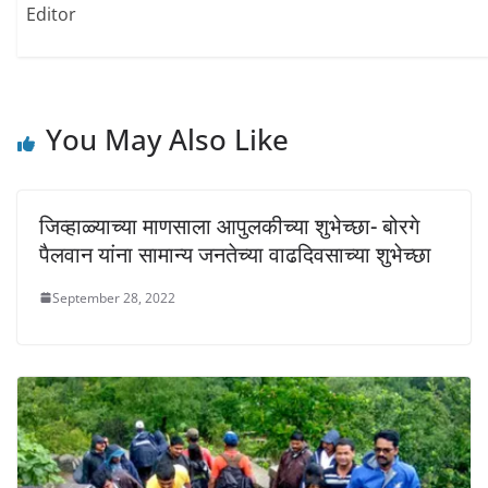
e
n
n
Editor
w
e
e
w
w
w
i
w
w
n
i
i
d
n
n
o
d
d
w
o
o
)
w
w
)
)
You May Also Like
जिव्हाळ्याच्या माणसाला आपुलकीच्या शुभेच्छा- बोरगे
पैलवान यांना सामान्य जनतेच्या वाढदिवसाच्या शुभेच्छा
September 28, 2022