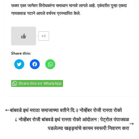
फक्त एका जागेवर विरोधकांना समाधान मानावे लागले आहे. एकंदरीत पुन्हा एकदा
गायकवाड गटाने आपले वर्चस्व प्रस्थापित केले.
+1
Share this:
C
C
C
l
l
l
i
i
i
c
c
c
k
k
k
t
t
t
Share this on WhatsApp
o
o
o
s
s
s
h
h
h
a
a
a
r
r
r
e
e
e
बांबवडे इथं मराठा समाजाच्या वतीने दि.२ नोव्हेंबर रोजी रास्ता रोको
o
o
o
n
n
n
८ नोव्हेंबर रोजी बांबवडे इथं रास्ता रोको आंदोलन : पेट्रोल पंपाजवळ
T
F
W
w
a
h
पडलेल्या खड्ड्यांचे कायम स्वरूपी निवारण करा
i
c
a
t
e
t
t
b
s