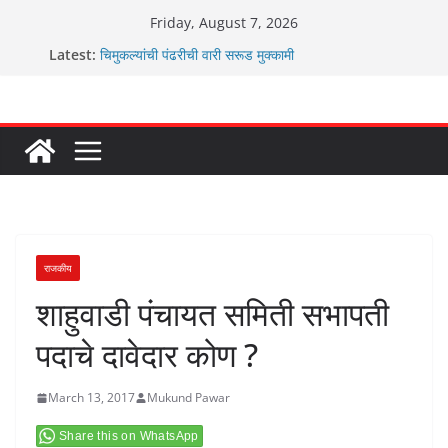
Skip
Friday, August 7, 2026
to
Latest:
चिमुकल्यांची पंढरीची वारी सरूड मुक्कामी
content
रणवीरसिंग गायकवाड यांचे कार्यकर्ते कॉंग्रेस च्या वाटेवर
कर्णसिंह यांचा जनसुराज्य प्रवेश भविष्याला समोर ठेवून ?
आम्ही वारस सह्याद्रीचे कौतुक सोहळा २०२६
ग्रामपंचायत बांबवडे मध्ये “आण्णाभाऊ साठे” यांची जयंती संपन्न
राजकीय
शाहुवाडी पंचायत समिती सभापती
पदाचे दावेदार कोण ?
March 13, 2017
Mukund Pawar
Share this on WhatsApp