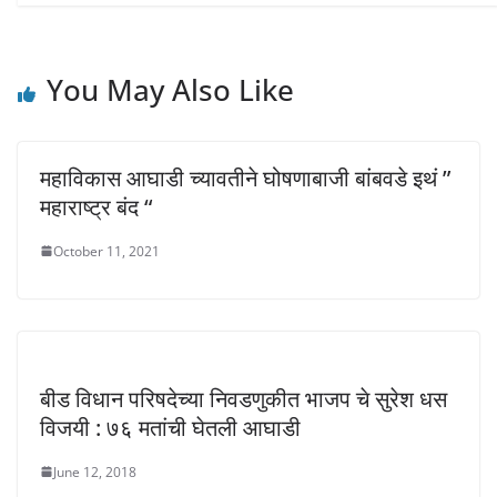
n
i
i
d
n
n
o
d
d
w
o
o
)
w
w
)
)
You May Also Like
महाविकास आघाडी च्यावतीने घोषणाबाजी बांबवडे इथं ”
महाराष्ट्र बंद “
October 11, 2021
बीड विधान परिषदेच्या निवडणुकीत भाजप चे सुरेश धस
विजयी : ७६ मतांची घेतली आघाडी
June 12, 2018