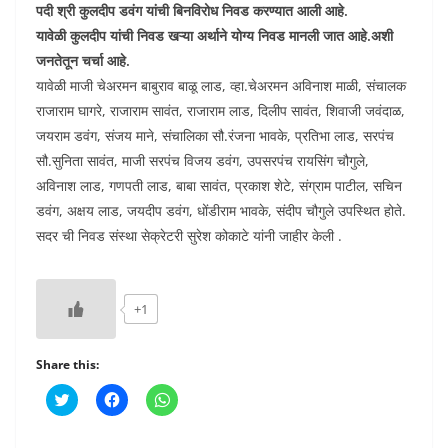
पदी श्री कुलदीप डवंग यांची बिनविरोध निवड करण्यात आली आहे.
यावेळी कुलदीप यांची निवड खऱ्या अर्थाने योग्य निवड मानली जात आहे.अशी
जनतेतून चर्चा आहे.
यावेळी माजी चेअरमन बाबुराव बाळू लाड, व्हा.चेअरमन अविनाश माळी, संचालक
राजाराम घागरे, राजाराम सावंत, राजाराम लाड, दिलीप सावंत, शिवाजी जवंदाळ,
जयराम डवंग, संजय माने, संचालिका सौ.रंजना भावके, प्रतिभा लाड, सरपंच
सौ.सुनिता सावंत, माजी सरपंच विजय डवंग, उपसरपंच रायसिंग चौगुले,
अविनाश लाड, गणपती लाड, बाबा सावंत, प्रकाश शेटे, संग्राम पाटील, सचिन
डवंग, अक्षय लाड, जयदीप डवंग, धोंडीराम भावके, संदीप चौगुले उपस्थित होते.
सदर ची निवड संस्था सेक्रेटरी सुरेश कोकाटे यांनी जाहीर केली .
+1
Share this:
C
C
C
l
l
l
i
i
i
c
c
c