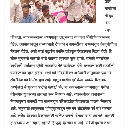
तील
नागरिकां
नी इथं
मोठा
सहभाग
नोंदवला. या प्रकल्पाच्या माध्यमातून तालुक्यात एक नवा औद्योगिक प्रकल्प
येईल. त्यामाध्यमातून तरुणांसाठी रोजगार व रॉयल्टीच्या माध्यमातून पंचक्रोशीचा
विकास होईल. अशी चर्चा बहुतांश उपस्थितांकडून ऐकावयास मिळत होती. हि
लोक सुनावणी सकाळी साडे दहाच्या सुमारास सुरु झाली. यावेळी सामाजिक
कार्यकर्ते, पर्यावरण प्रेमी, राजकीय नेते उपस्थित होते. दरम्यान काही मंडळींनी
पर्यावरणाचा ऱ्हास होईल .अशी मते नोंदवली.तर अनेकांनी तालुक्यात एक नवे
औद्योगिक पर्व निर्माण होत आहे, म्हणून पाठींबा दर्शविला. यावेळी भैरवनाथ
अर्थ्मुव्हर्स चे युवराज पाटील म्हणाले कि, या प्रकल्पाच्या माध्यमातून येथील
बेरोजगार युवकांच्या हाताला काम मिळणार आहे. त्याचबरोबर शासनाच्या
नियमानुसार रॉयल्टी च्या माध्यमातून परिसरातील विकासाला चालना मिळणार
आहे. शाहुवाडी तालुक्यात भूमिपुत्राकडून एक नवे औद्योगिक पर्व उभे राहणार
आहे, तसेच देशाच्या विकासासाठी खनिज संपत्ती मोलाचा वाटा उचलते. यासाठी
हा प्रकल्प उभा रहाणे, म्हणजे हि सुद्धा देशसेवा च आहे. यावेळी इथला तरुण