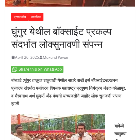
प्रशासकीय
सामाजिक
घुंगुर येथील बॉक्साईट प्रकल्प
संदर्भात लोक्सुनावणी संपन्न
April 26, 2025
Mukund Pawar
Share this on WhatsApp
बांबवडे :घुंगुर तालुका शाहुवाडी येथील सावरे वाडी इथं बॉक्साईटउत्खनन
प्रकल्प संदर्भात पर्यावरण विषयक महाराष्ट्र प्रदूषण नियंत्रण मंडळ कोल्हापूर,
व भैरवनाथ अर्थ मुव्हर्स अँड कंपनी यांच्यावतीने जाहीर लोक सुनावणी संपन्न
झाली.
यावेळी
तालुक्या