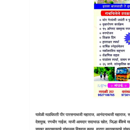
यावेळी मठाधिपती पीर पारसनाथजी महाराज, आनंदनाथजी महाराज, सा
देशमुख, रणधीर नाईक, माजी आमदार सदाभाऊ खोत, जिल्हा बँकेचे मा
साखर कारखान्याचे संचालक विश्वास कदम, वारणा कारखान्याचे संचा