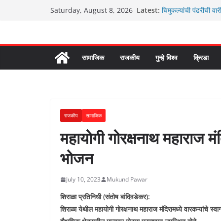
Skip
Latest:
चिमुकल्यांची पंढरीची वार
Saturday, August 8, 2026
to
रणवीरसिंग गायकवाड यांचे क
कर्णसिंह यांचा जनसुराज्य
content
आम्ही वारस सह्याद्रीचे
ग्रामपंचायत बांबवडे मध्य
सामाजिक
राजकीय
गुन्हे विश्व
क्रिडा
राजकीय
सामाजिक
महायोगी गोरक्षनाथ महाराज मंदि
भोजन
July 10, 2023
Mukund Pawar
शिराळा प्रतिनिधी (संतोष बांदिवडेकर):
शिराळा येथील महायोगी गोरक्षनाथ महाराज मंदिरामध्ये वारकऱ्यांचे