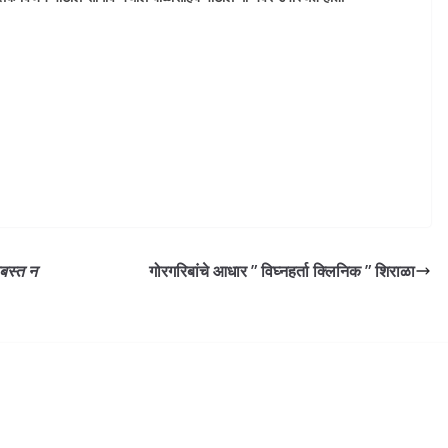
ोबस्त न
गोरगरिबांचे आधार ” विघ्नहर्ता क्लिनिक ” शिराळा