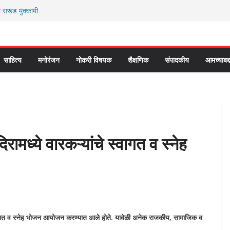
ी सरूड मुक्कामी
ार्यकर्ते कॉंग्रेस च्या वाटेवर
 प्रवेश भविष्याला समोर ठेवून ?
 कौतुक सोहळा २०२६
े “आण्णाभाऊ साठे” यांची जयंती संपन्न
साहित्य
मनोरंजन
नोकरी विषयक
शैक्षणिक
संपादकीय
आमच्याबद्
रामध्ये वारकऱ्यांचे स्वागत व स्नेह
 स्वागत व स्नेह भोजन आयोजन करण्यात आले होते. यावेळी अनेक राजकीय, सामाजिक व