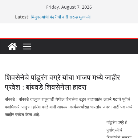
Skip
Friday, August 7, 2026
to
Latest:
चिमुकल्यांची पंढरीची वारी सरूड मुक्कामी
content
रणवीरसिंग गायकवाड यांचे कार्यकर्ते कॉंग्रेस च्या वाटेवर
कर्णसिंह यांचा जनसुराज्य प्रवेश भविष्याला समोर ठेवून ?
आम्ही वारस सह्याद्रीचे कौतुक सोहळा २०२६
ग्रामपंचायत बांबवडे मध्ये “आण्णाभाऊ साठे” यांची जयंती संपन्न
शिवसेनेचे पांडुरंग वग्रे यांचा भाजप मध्ये जाहीर
प्रवेश : बांबवडे शिवसेनेला हादरा
बांबवडे : बांबवडे तालुका शाहुवाडी येथील शिवसेना उद्धव बाळासाहेब ठाकरे गटाचे पूर्वीचे
पदाधिकारी पांडुरंग हरिबा वग्रे यांनी आपल्या कार्यकर्त्यांसह भारतीय जनता पार्टी पक्षामध्ये
जाहीर प्रवेश केला आहे.
पांडुरंग वग्रे हे
पूर्वाश्रमीचे
शिवसेनेचे कट्टर