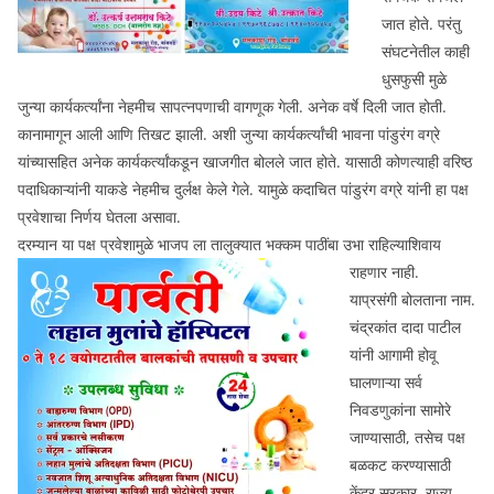
जात होते. परंतु
संघटनेतील काही
धुसफुसी मुळे
जुन्या कार्यकर्त्यांना नेहमीच सापत्नपणाची वागणूक गेली. अनेक वर्षे दिली जात होती.
कानामागून आली आणि तिखट झाली. अशी जुन्या कार्यकर्त्यांची भावना पांडुरंग वग्रे
यांच्यासहित अनेक कार्यकर्त्यांकडून खाजगीत बोलले जात होते. यासाठी कोणत्याही वरिष्ठ
पदाधिकाऱ्यांनी याकडे नेहमीच दुर्लक्ष केले गेले. यामुळे कदाचित पांडुरंग वग्रे यांनी हा पक्ष
प्रवेशाचा निर्णय घेतला असावा.
दरम्यान या पक्ष प्रवेशामुळे भाजप ला तालुक्यात भक्कम पाठींबा उभा राहिल्याशिवाय
राहणार नाही.
याप्रसंगी बोलताना नाम.
चंद्रकांत दादा पाटील
यांनी आगामी होवू
घालणाऱ्या सर्व
निवडणुकांना सामोरे
जाण्यासाठी, तसेच पक्ष
बळकट करण्यासाठी
केंद्र सरकार, राज्य