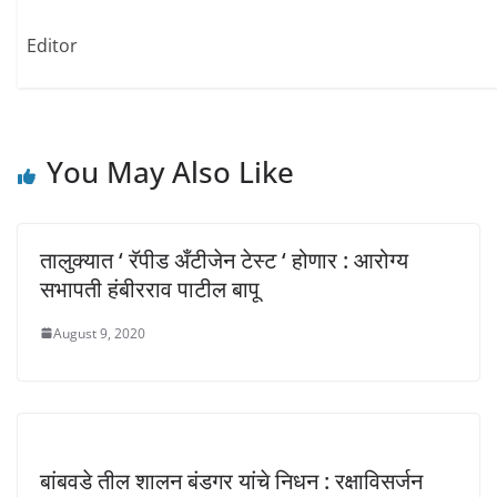
n
i
i
n
n
n
e
n
n
Editor
w
e
e
w
w
w
i
w
w
n
i
i
d
n
n
o
d
d
w
o
o
)
w
w
)
)
You May Also Like
तालुक्यात ‘ रॅपीड अँटीजेन टेस्ट ‘ होणार : आरोग्य
सभापती हंबीरराव पाटील बापू
August 9, 2020
बांबवडे तील शालन बंडगर यांचे निधन : रक्षाविसर्जन