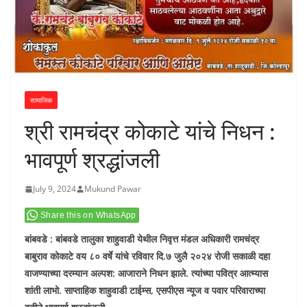
सामाजिक
श्री रामचंद्र कोकाटे यांचे निधन :
भावपूर्ण श्रद्धांजली
July 9, 2024
Mukund Pawar
Share this on WhatsApp
बांबवडे : बांबवडे तालुका शाहुवाडी येथील निवृत्त मंडल अधिकारी रामचंद्र
बाबुराव कोकाटे वय ८० वर्षे यांचे रविवार दि.७ जुलै २०२४ रोजी सकाळी दहा
वाजण्याच्या दरम्यान अल्पश: आजाराने निधन झाले. त्यांच्या पवित्र आत्म्यास
शांती लाभो. साप्ताहिक शाहुवाडी टाईम्स, एसपीएस न्यूज व पवार परिवाराच्या