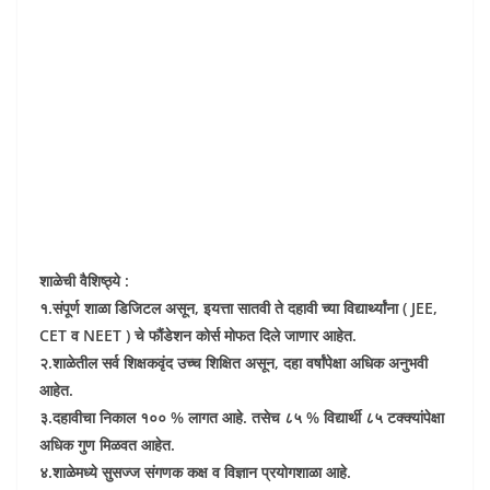
शाळेची वैशिष्ठ्ये :
१.संपूर्ण शाळा डिजिटल असून, इयत्ता सातवी ते दहावी च्या विद्यार्थ्यांना ( JEE,
CET व NEET ) चे फौंडेशन कोर्स मोफत दिले जाणार आहेत.
२.शाळेतील सर्व शिक्षकवृंद उच्च शिक्षित असून, दहा वर्षांपेक्षा अधिक अनुभवी
आहेत.
३.दहावीचा निकाल १०० % लागत आहे. तसेच ८५ % विद्यार्थी ८५ टक्क्यांपेक्षा
अधिक गुण मिळवत आहेत.
४.शाळेमध्ये सुसज्ज संगणक कक्ष व विज्ञान प्रयोगशाळा आहे.