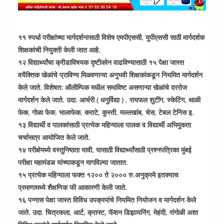
११ स्पर्धा परीक्षांच्या मार्गदर्शनासाठी विशेष एमपीएससी, युपीएससी साठी मार्गदर्शक
शिक्षकांची नियुक्ती केली जात आहे.
१२ विद्यार्थ्यांचा क्रीडाविषयक दृष्टीकोन वाढविण्यासाठी १५ पेक्षा जास्त
वयैक्तिक खेळांचे प्राविण्य मिळवणाऱ्या अनुभवी शिक्षकांकडून नियमित मार्गदर्शन
केले जाते. विशेषत: ऑलीम्पिक मधील समाविष्ट असणाऱ्या खेळांचे दररोज
मार्गदर्शन केले जाते. उदा. आर्चरी ( धनुर्विद्या ) , रायफल शुटींग, स्केटिंग, थाळी
फेक, गोळा फेक, भालाफेक, कराटे, कुस्ती, मल्लखांब, चेस, टेबल टेनिस इ.
१३ विद्यार्थी व पालकांसाठी प्रत्येक महिन्याला पालक व विद्यार्थी अभिमुकता
चर्चासत्र आयोजित केले जाते.
१४ परीक्षेमध्ये वस्तुनिष्ठता यावी, यासाठी विद्यार्थ्यांसाठी प्रश्नपत्रिका मुंबई
परीक्षा महामंडळ यांच्याकडून मागविल्या जातात.
१५ प्रत्येक महिन्याला फक्त १२०० ते २००० रु.अनुक्रमे इतक्याच
प्रमाणामध्ये शैक्षणिक फी आकारणी केली जाते.
१६ पन्नास पेक्षा जास्त विविध उपक्रमांचे नियमित नियोजन व मार्गदर्शन केले
जाते. उदा. चित्रकला, आर्ट, क्राफ्ट, फॅशन डिझायनिंग, मेहंदी, रांगोळी अशा