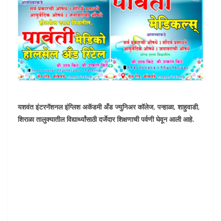
यशवंत इंटरनॅशनल इंग्लिश अकॅडमी अँड ज्युनिअर कॉलेज, पन्हाळा, शाहुवाडी,
शिराळा तालुक्यातील विद्यार्थ्यांसाठी दर्जेदार शिक्षणाची पर्वणी घेवून आली आहे.