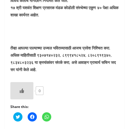
विविध कलांचे मार्गदर्शन नियमित केले जाते.
१७ श्री यशवंत शिक्षण प्रसारक मंडळ कोडोली संस्थेच्या एकूण ४० पेक्षा अधिक
शाखा कार्यरत आहेत.
तेंव्हा आपल्या पाल्याच्या उज्वल भवितव्यासाठी आजच प्रवेश निश्चित करा.
अधिक माहितीसाठी ९३०७१४०२३२, ८९९९४१८५२४, ८२०८९१९३४०,
९८३४८०३२३६ या क्रमांकांवर संपर्क करा, असे आवाहन प्राचार्य सचिन जद
सर यांनी केले आहे.
0
Share this:
C
C
C
l
l
l
i
i
i
c
c
c