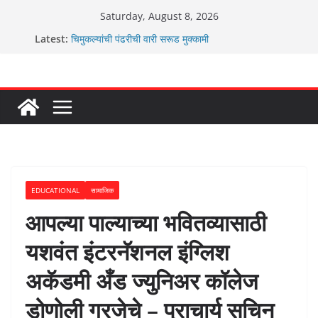
Skip
Saturday, August 8, 2026
to
ग्रामपंचायत बांबवडे मध्ये “आण्णाभाऊ साठे” यांची जयंती संपन्न
Latest:
content
चिमुकल्यांची पंढरीची वारी सरूड मुक्कामी
रणवीरसिंग गायकवाड यांचे कार्यकर्ते कॉंग्रेस च्या वाटेवर
कर्णसिंह यांचा जनसुराज्य प्रवेश भविष्याला समोर ठेवून ?
आम्ही वारस सह्याद्रीचे कौतुक सोहळा २०२६
EDUCATIONAL
सामाजिक
आपल्या पाल्याच्या भवितव्यासाठी
यशवंत इंटरनॅशनल इंग्लिश
अकॅडमी अँड ज्युनिअर कॉलेज
डोणोली गरजेचे – प्राचार्य सचिन