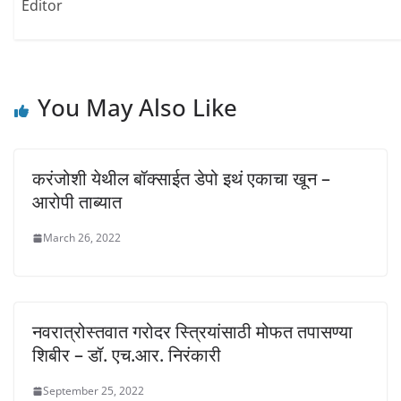
i
w
w
Editor
n
i
i
d
n
n
o
d
d
w
o
o
)
w
w
)
)
You May Also Like
करंजोशी येथील बॉक्साईत डेपो इथं एकाचा खून –
आरोपी ताब्यात
March 26, 2022
नवरात्रोस्तवात गरोदर स्त्रियांसाठी मोफत तपासण्या
शिबीर – डॉ. एच.आर. निरंकारी
September 25, 2022