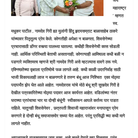
जय
महाराष्ट्र
’ म्हणत
स्व.
मधुकर पाटील , नामदेव गिरी ह्या मुलांनी हिंदू हृदयसम्राट बाळासाहेब ठाकरे
यांच्यावर पितृतुल्य प्रेम केले. कोणतीही अपेक्षा न बाळगता, शिवसेनेच्या
प्रचारासाठी डोंगर वस्त्या पालथ्या घातल्या. कधीही शिवसेनेची कास सोडली
नाही. आर्थिक परिस्थिती बेताची असतानाही, कोणत्याही आमिषाला कधी बळी न
पडणारे व्यक्तिमत्व म्हणजे श्री नामदेव गिरी असे म्हटल्यास वावगे ठरू नये.
एक्निष्ठतेच्या वृक्षाला प्रतिष्ठेचे फळ लागले आहे. कधी काळी उदरनिर्वाह साठी
भाजी विकायलाही लाज न बाळगणारे हे तरुण बंधू आज निश्चित एका मोठ्या
पदापर्यंत झेप घेत आले आहेत. नामदेवराव यांचे मोठे बंधू श्री सुखदेव गिरी हे
देखील पत्रकारितेच्या मोठ्या पदावर आज कार्यरत आहेत. वडिलांच्या नंतर
घराच्या प्रपंचाचा भार या दोन्ही बंधूंनी स्वीकारून आपले कर्तव्य पार पाडत
राहिले. यातूनही शिवसेनेवर , छत्रपती शिवाजी महाराजांवर मनापासून प्रेम
करणारे हे दोन्ही बंधू समाजासमोर सध्या येत आहेत. परंतु प्रसिद्धी च्या कधी मागे
लागले नाहीत.
आपल्याकडे राजकारणात जावू नका. असे सल्ले देणारे खूप मिळतात. परंतु