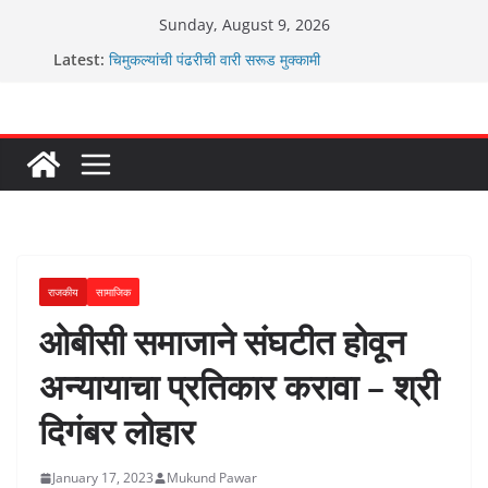
Skip
Sunday, August 9, 2026
to
ग्रामपंचायत बांबवडे मध्ये “आण्णाभाऊ साठे” यांची जयंती संपन्न
Latest:
चिमुकल्यांची पंढरीची वारी सरूड मुक्कामी
content
रणवीरसिंग गायकवाड यांचे कार्यकर्ते कॉंग्रेस च्या वाटेवर
कर्णसिंह यांचा जनसुराज्य प्रवेश भविष्याला समोर ठेवून ?
आम्ही वारस सह्याद्रीचे कौतुक सोहळा २०२६
राजकीय
सामाजिक
ओबीसी समाजाने संघटीत होवून
अन्यायाचा प्रतिकार करावा – श्री
दिगंबर लोहार
January 17, 2023
Mukund Pawar