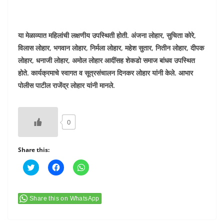
या मेळाव्यात महिलांची लक्षणीय उपस्थिती होती. अंजना लोहार, सुचिता कोरे,
विलास लोहार, भगवान लोहार, निर्मला लोहार, महेश सुतार, नितीन लोहार, दीपक
लोहार, धनाजी लोहार, अमोल लोहार आदींसह शेकडो समाज बांधव उपस्थित
होते. कार्यक्रमाचे स्वागत व सूत्रसंचालन दिनकर लोहार यांनी केले. आभार
पोलीस पाटील राजेंद्र लोहार यांनी मानले.
0
Share this:
C
C
C
l
l
l
i
i
i
c
c
c
k
k
k
t
t
t
Share this on WhatsApp
o
o
o
s
s
s
h
h
h