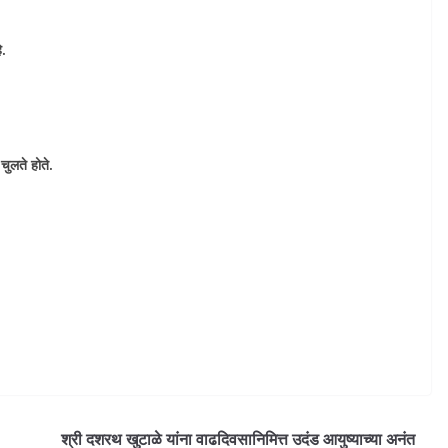
े.
चुलते होते.
श्री दशरथ खुटाळे यांना वाढदिवसानिमित्त उदंड आयुष्याच्या अनंत