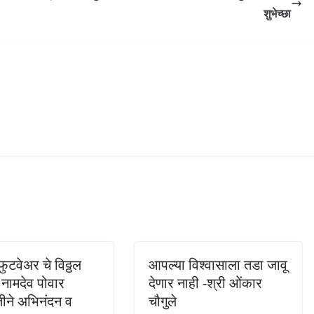
शुभेच्छा
ुटवेअर चे विठ्ठल
आपल्या विश्वासाला तडा जावू
 नामदेव पोवार
देणार नाही -श्री ओंकार
वतीने अभिनंदन व
चौगुले