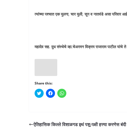
त्यांच्या पश्चात एक मुलगा, चार मुली, सून व नातवंडे असा परिवार आह
महादेव सह. दुध संस्थेचे व्हा.चेअरमन विक्रम राजाराम पाटील यांचे ते 
Share this:
C
C
C
l
l
l
i
i
i
c
c
c
k
k
k
t
t
t
o
o
o
s
s
s
h
h
h
ऐतिहासिक किल्ले विशाळगड इथं पशु-पक्षी हत्त्या करणेस बंदी
a
a
a