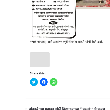
संपर्क साधावा
,
असे आवाहन श्री भीमराव घाटगे यांनी केले आहे.
Share this:
C
C
C
l
l
l
i
i
i
c
c
c
k
k
k
t
t
t
o
o
o
s
s
s
h
h
h
बांबवडे च्या महात्मा गांधी विद्यालयाच्या “ समृद्धी ” चे सुयश