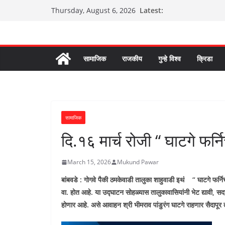
Skip
Latest:
Thursday, August 6, 2026
to
content
सामाजिक
राजकीय
गुन्हे विश्व
क्रिडा
सामाजिक
दि.१६ मार्च रोजी “ घाटगे फर्न
March 15, 2026
Mukund Pawar
बांबवडे : गोगवे पैकी ठमकेवाडी तालुका शाहुवाडी इथं “ घाटगे फर्
वा. होत आहे. या उद्घाटन सोहळ्यास तालुकावासियांनी भेट द्यावी
,
सदर 
होणार आहे. असे आवाहन श्री भीमराव पांडुरंग घाटगे राहणार सैदापूर त