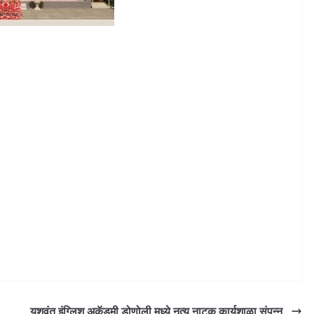
यशवंत इंग्लिश अकॅडमी डोणोली मध्ये नृत्य नाटक कार्यशाळा संपन्न