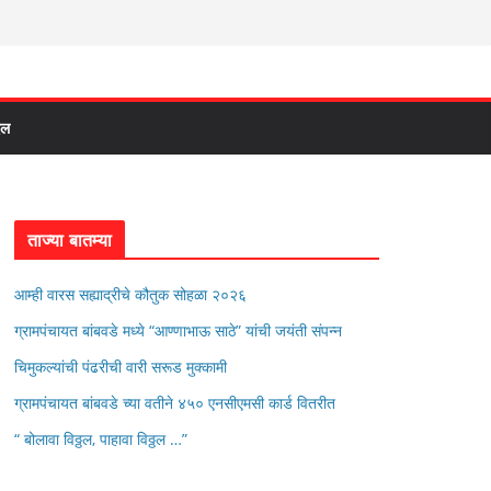
दल
ताज्या बातम्या
आम्ही वारस सह्याद्रीचे कौतुक सोहळा २०२६
ग्रामपंचायत बांबवडे मध्ये “आण्णाभाऊ साठे” यांची जयंती संपन्न
चिमुकल्यांची पंढरीची वारी सरूड मुक्कामी
ग्रामपंचायत बांबवडे च्या वतीने ४५० एनसीएमसी कार्ड वितरीत
“ बोलावा विठ्ठल, पाहावा विठ्ठल …”