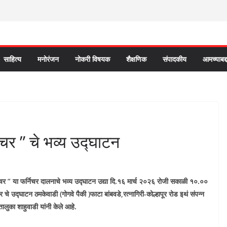
साहित्य
मनोरंजन
नोकरी विषयक
शैक्षणिक
संपादकीय
आमच्याबद्
िचर ” चे भव्य उद्घाटन
निचर ” या फर्निचर दालनाचे भव्य उद्घाटन उद्या दि.१६ मार्च २०२६ रोजी सकाळी १०.००
चे उद्घाटन ठमकेवाडी (गोगवे पैकी )फाटा बांबवडे,रत्नागिरी-कोल्हापूर रोड इथं संपन्न
ालुका शाहुवाडी यांनी केले आहे.