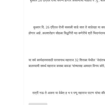
‘ बुधवार 26 एप्रिल रोजी संपन्न होणार असल्याची माहिती प .पू . बाल
बुधवार दि. 26 एप्रिल रोजी सकाळी साडे सात ते साडेदहा या काला
होणार आहे .कलशरोहन सोहळा सिद्धगिरी मठ कणेरीचे श्री चिदानंदस्वा
या सर्व कार्यक्रमासाठी पारसनाथ महाराज 32 शिराळा येथील ‘ वेदांतचार्
बालस्वामी समर्थ महाराज कसबा बावडा ‘यांच्यासह आमदार विनय को
रात्री नऊ ते अकरा या वेळेत ह भ प पप्पू महाराज पाटण यांचा कीर्