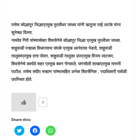
तसेच कोल्हापूर जिल्हाप्रमुख मुरलीधर जाधव यांनी ऋतुजा ताई लटके यांना
शुभेच्छा दिल्या.
नामदेव गिरी यांच्यासोबत शिवसेनेचे कोल्हापूर जिल्हा प्रमुख मुरलीधर जाधव,
शाहुवाडी पन्हाळा विधानसभा संपर्क प्रमुख आनंदराव भेडसे, शाहुवाडी
तालुकाप्रमुख दत्ता पोवार, शाहुवाडी तालुका उपप्रमुख विजय लाटकर,
शिवसेनेचे कामोठे शहर प्रमुख बबन गोगावले, घणसोली शाखाप्रमुख मारुती
पाटील, तसेच संदीप चव्हाण यांच्यासहित अनेक शिवसैनिक , पदाधिकारी यावेळी
उपस्थित होते.
0
Share this:
C
C
C
l
l
l
i
i
i