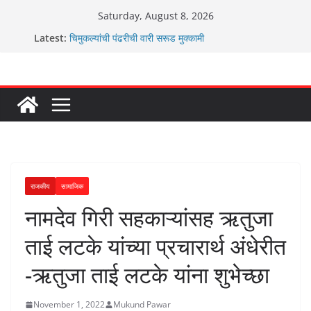
Skip
Saturday, August 8, 2026
to
Latest:
चिमुकल्यांची पंढरीची वारी सरूड मुक्कामी
content
रणवीरसिंग गायकवाड यांचे कार्यकर्ते कॉंग्रेस च्या वाटेवर
कर्णसिंह यांचा जनसुराज्य प्रवेश भविष्याला समोर ठेवून ?
आम्ही वारस सह्याद्रीचे कौतुक सोहळा २०२६
ग्रामपंचायत बांबवडे मध्ये “आण्णाभाऊ साठे” यांची जयंती संपन्न
राजकीय
सामाजिक
नामदेव गिरी सहकाऱ्यांसह ऋतुजा
ताई लटके यांच्या प्रचारार्थ अंधेरीत
-ऋतुजा ताई लटके यांना शुभेच्छा
November 1, 2022
Mukund Pawar