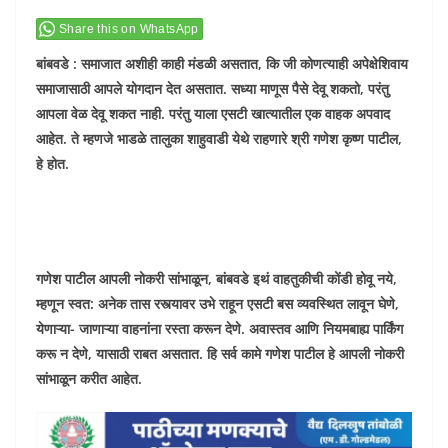
Share this on WhatsApp
बांबवडे : समाजात अशीही काही मंडळी असतात, कि जी कोणत्याही अपेक्षेशिवाय
समाजासाठी आपले योगदान देत असतात. सध्या माणूस पैसे देवू शकतो, परंतु
आपला वेळ देवू शकत नाही. परंतु याला एसटी खात्यातील एक वाहक अपवाद
आहेत. ते म्हणजे भाडळे तालुका शाहुवाडी येथे राहणारे श्री गणेश कृष्ण पाटील,
हे होत.
गणेश पाटील आपली नोकरी सांभाळून, बांबवडे इथं वाहतुकीची कोंडी होवू नये,
म्हणून स्वत: अनेक तास रस्त्यावर उभे राहून एसटी बस व्यवस्थित लावून घेणे,
येणाऱ्या- जाणाऱ्या वाहनांना रस्ता करून देणे. अवास्तव आणि नियमबाह्य पार्किंग
करू न देणे, यासाठी राबत असतात. हि सर्व कामे गणेश पाटील हे आपली नोकरी
सांभाळून करीत आहेत.