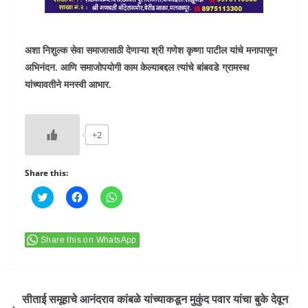
अशा निशुल्क सेवा समाजासाठी देणाऱ्या श्री गणेश कृष्णा पाटील यांचे मनापासून
अभिनंदन. आणि समाजोपयोगी काम केल्याबद्दल त्यांचे बांबवडे ग्रामस्थ
यांच्यावतीने मनस्वी आभार.
+2
Share this:
C
C
C
l
l
l
i
i
i
c
c
c
k
k
k
t
t
t
Share this on WhatsApp
o
o
o
s
s
s
h
h
h
a
a
a
r
r
r
e
e
e
सीताई समूहाचे आनंदराव कांबळे यांच्याकडून मुकुंद पवार यांचा बुके देवून
o
o
o