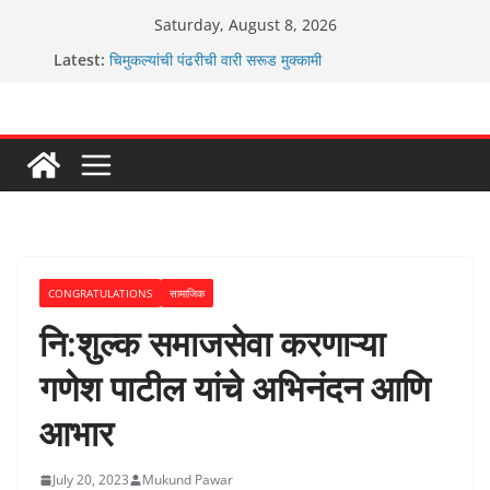
Skip
Saturday, August 8, 2026
ग्रामपंचायत बांबवडे मध्ये “आण्णाभाऊ साठे” यांची जयंती संपन्न
to
Latest:
चिमुकल्यांची पंढरीची वारी सरूड मुक्कामी
content
रणवीरसिंग गायकवाड यांचे कार्यकर्ते कॉंग्रेस च्या वाटेवर
कर्णसिंह यांचा जनसुराज्य प्रवेश भविष्याला समोर ठेवून ?
आम्ही वारस सह्याद्रीचे कौतुक सोहळा २०२६
CONGRATULATIONS
सामाजिक
नि:शुल्क समाजसेवा करणाऱ्या
गणेश पाटील यांचे अभिनंदन आणि
आभार
July 20, 2023
Mukund Pawar