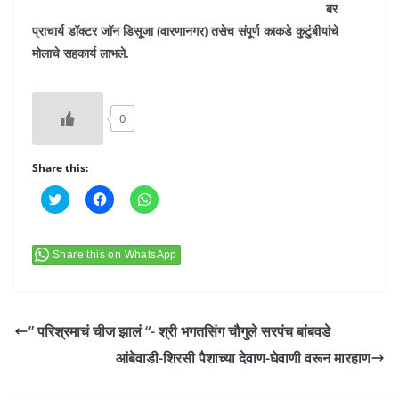
बर
प्राचार्य डॉक्टर जॉन डिसूजा (वारणानगर) तसेच संपूर्ण काकडे कुटुंबीयांचे
मोलाचे सहकार्य लाभले.
0
Share this:
C
C
C
l
l
l
i
i
i
c
c
c
k
k
k
t
t
t
Share this on WhatsApp
o
o
o
s
s
s
h
h
h
a
a
a
r
r
r
e
e
e
” परिश्रमाचं चीज झालं “- श्री भगतसिंग चौगुले सरपंच बांबवडे
o
o
o
n
n
n
आंबेवाडी-शिरसी पैशाच्या देवाण-घेवाणी वरून मारहाण
T
F
W
w
a
h
i
c
a
t
e
t