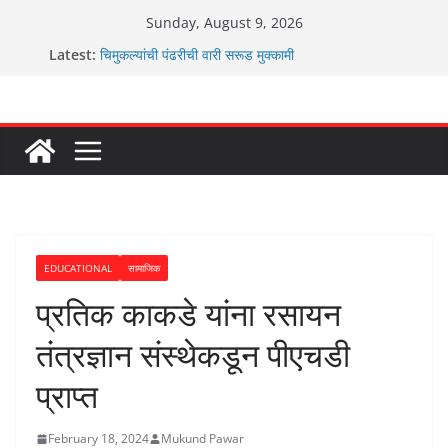
Skip
Sunday, August 9, 2026
to
Latest:
चिमुकल्यांची पंढरीची वारी सरूड मुक्कामी
content
रणवीरसिंग गायकवाड यांचे कार्यकर्ते कॉंग्रेस च्या वाटेवर
कर्णसिंह यांचा जनसुराज्य प्रवेश भविष्याला समोर ठेवून ?
आम्ही वारस सह्याद्रीचे कौतुक सोहळा २०२६
ग्रामपंचायत बांबवडे मध्ये “आण्णाभाऊ साठे” यांची जयंती संपन्न
EDUCATIONAL
सामाजिक
प्रतिक काकडे यांना रसायन
तंत्रज्ञान संस्थेकडून पीएचडी
प्राप्त
February 18, 2024
Mukund Pawar