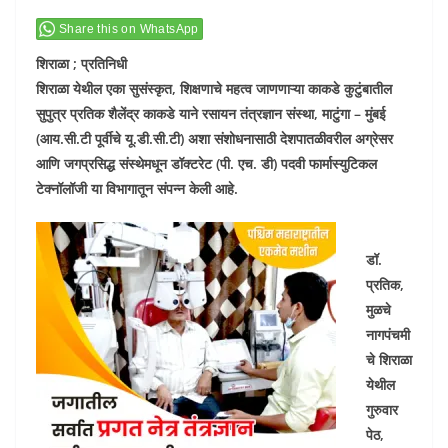
Share this on WhatsApp
शिराळा ; प्रतिनिधी
शिराळा येथील एका सुसंस्कृत, शिक्षणाचे महत्व जाणणाऱ्या काकडे कुटुंबातील
सुपुत्र प्रतिक शैलेंद्र काकडे याने रसायन तंत्रज्ञान संस्था, माटुंगा – मुंबई
(आय.सी.टी पूर्वीचे यू.डी.सी.टी) अशा संशोधनासाठी देशपातळीवरील अग्रेसर
आणि जगप्रसिद्ध संस्थेमधून डॉक्टरेट (पी. एच. डी) पदवी फार्मास्युटिकल
टेक्नॉलॉजी या विभागातून संपन्न केली आहे.
डॉ.
प्रतिक,
मुळचे
नागपंचमी
चे शिराळा
येथील
गुरुवार
पेठ,