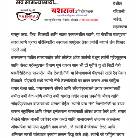
येथील
रहिवासी
आहेत.
लहानपणा
पासून कष्ट, जिद्द, चिकाटी आणि सतत प्रयत्नशील रहाणे, या गोष्टीचा पाठपुरावा
करत आणि प्राप्त परिस्थितीत स्वतःला अग्रेसर ठेवत त्यांनी यशाचे उंच शिखर
गाठले आहे.
वारणानगर मधील तात्यासाहेब कोरे कॉलेज ऑफ फार्मसी येथून त्यांनी ग्रॅज्युएशन
आणि पोस्ट ग्रॅज्युएशन शिक्षण पूर्ण करून आय सी टी पूर्वीचे यु डी सिटी येथे
फार्मासिटिकल सायन्सेस अँड टेक्नॉलॉजी या विभागामध्ये पीएचडी साठी ऍडमिशन
मिळवले. पीएचडी मध्ये त्यांनी नॅनो टेक्नॉलॉजी चा वापर करून असा फॉर्मुला
तयार केला आहे, ज्याच्यामध्ये औषधे आणि सौंदर्यप्रसाधने तयार करण्यासाठी
कमीत कमी वेळ आणि कमीत कमी खर्चात नवीन मानव उपयोगी औषध आणि
सौंदर्यप्रसाधन बाजारामध्ये आणता येईल. त्यांनी याच नॅनो टेक्नॉलॉजी चा वापर
करून सूर्यासिस आणि फंगल इन्फेक्शन याच्यासाठी औषध तयार केले आहे. तयार
केलेले औषध मानवी त्वचेवर काम करते आणि बाजारामध्ये उपलब्ध असलेल्या
औषधांपेक्षा चांगल्या पद्धतीने काम करते . जे त्यांनी वेगवेगळ्या टेस्ट आणि
ॲनिमल स्टडी यांच्यावर प्रयोग करून सिद्ध केले आहे. त्यांनी जो फॉर्मुला तयार