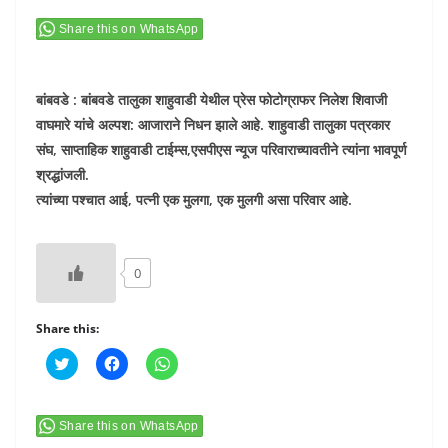
Share this on WhatsApp
बांबवडे : बांबवडे तालुका शाहुवाडी येथील प्रेस फोटोग्राफर निलेश शिवाजी
वाघमारे यांचे अल्पश: आजाराने निधन झाले आहे. शाहुवाडी तालुका पत्रकार
संघ, साप्ताहिक शाहुवाडी टाईम्स,एसपीएस न्यूज परिवाराच्यावतीने त्यांना भावपूर्ण
श्रद्धांजली.
त्यांच्या पश्चात आई, पत्नी एक मुलगा, एक मुलगी असा परिवार आहे.
0
Share this:
C
C
C
l
l
l
i
i
i
c
c
c
k
k
k
t
t
t
Share this on WhatsApp
o
o
o