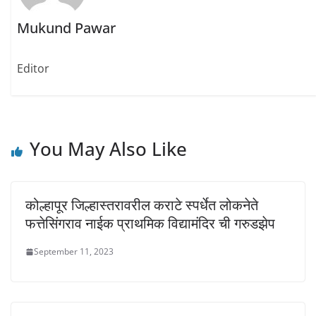
n
i
i
n
n
n
e
n
n
Mukund Pawar
w
e
e
w
w
w
i
w
w
n
i
i
d
n
n
Editor
o
d
d
w
o
o
)
w
w
)
)
You May Also Like
कोल्हापूर जिल्हास्तरावरील कराटे स्पर्धेत लोकनेते
फत्तेसिंगराव नाईक प्राथमिक विद्यामंदिर ची गरुडझेप
September 11, 2023