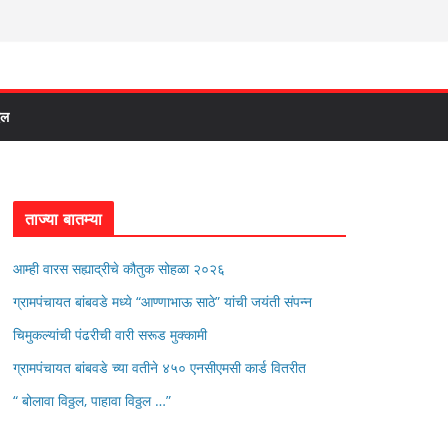
दल
ताज्या बातम्या
आम्ही वारस सह्याद्रीचे कौतुक सोहळा २०२६
ग्रामपंचायत बांबवडे मध्ये “आण्णाभाऊ साठे” यांची जयंती संपन्न
चिमुकल्यांची पंढरीची वारी सरूड मुक्कामी
ग्रामपंचायत बांबवडे च्या वतीने ४५० एनसीएमसी कार्ड वितरीत
“ बोलावा विठ्ठल, पाहावा विठ्ठल …”