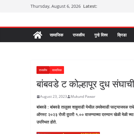
Skip
Latest:
Thursday, August 6, 2026
to
content
सामाजिक
राजकीय
गुन्हे विश्व
क्रिडा
राजकीय
सामाजिक
बांबवडे ट कोल्हापूर दुध संघाच
August 23, 2023
Mukund Pawar
बांबवडे : बांबवडे तालुका शाहुवाडी येथील ठमकेवाडी फाट्याजवळ राधेक
ऑगस्ट २०२३ रोजी दुपारी १.०० वाजण्याच्या दरम्यान खेळी मेळी च्या 
उपस्थित होते.