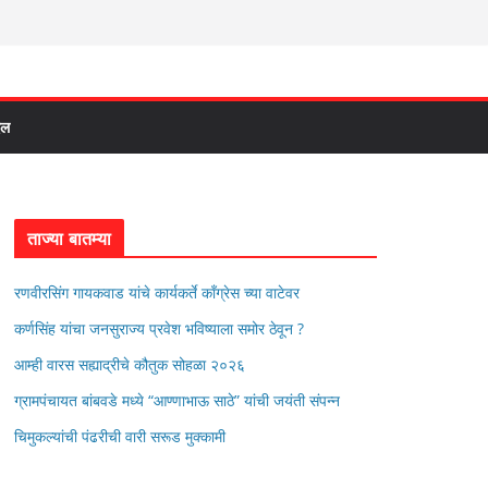
दल
ताज्या बातम्या
रणवीरसिंग गायकवाड यांचे कार्यकर्ते कॉंग्रेस च्या वाटेवर
कर्णसिंह यांचा जनसुराज्य प्रवेश भविष्याला समोर ठेवून ?
आम्ही वारस सह्याद्रीचे कौतुक सोहळा २०२६
ग्रामपंचायत बांबवडे मध्ये “आण्णाभाऊ साठे” यांची जयंती संपन्न
चिमुकल्यांची पंढरीची वारी सरूड मुक्कामी