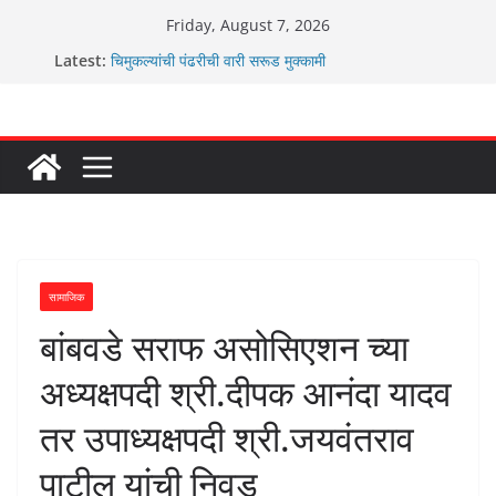
Skip
Friday, August 7, 2026
to
Latest:
चिमुकल्यांची पंढरीची वारी सरूड मुक्कामी
content
रणवीरसिंग गायकवाड यांचा कार्यकर्ता कॉंग्रेस च्या वाटेवर ?
कर्णसिंह यांचा जनसुराज्य प्रवेश भविष्याला समोर ठेवून ?
आम्ही वारस सह्याद्रीचे कौतुक सोहळा २०२६
ग्रामपंचायत बांबवडे मध्ये “आण्णाभाऊ साठे” यांची जयंती संपन्न
सामाजिक
बांबवडे सराफ असोसिएशन च्या
अध्यक्षपदी श्री.दीपक आनंदा यादव
तर उपाध्यक्षपदी श्री.जयवंतराव
पाटील यांची निवड