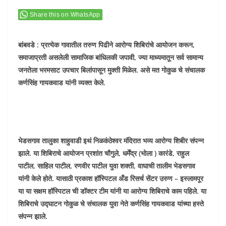
Share this on WhatsApp
बांबवडे : प्रत्येक गावातील तरुण पिढीने आरोग्य शिबिरांचे आयोजन करून,
समाजाप्रती असलेली सामाजिक बांधिलकी जपावी, ज्या माध्यमातून सर्व सामान्य
जनतेला भरमसाट उपचार बिलांपासून मुक्ती मिळेल. असे मत गोकुळ चे संचालक
कर्णसिंह गायकवाड यांनी व्यक्त केले.
भेडसगाव तालुका शाहुवाडी इथं निळकंठेश्वर मंदिरात भव्य आरोग्य शिबीर संपन्न
झाले. या शिबिराचे आयोजन प्रशांत चौगुले, धर्मेंद्र (भोला ) कारंडे, राहुल
पाटील, साहिल पाटील, रणवीर पाटील युवा शक्ती, वाघाची तालीम भेडसगाव
यांनी केले होते. यासाठी प्रकाश हॉस्पिटल अँड रिसर्च सेंटर उरुण – इस्लामपूर
या या सक्षम हॉस्पिटल ची डॉक्टर टीम यांनी या आरोग्य शिबिराचे काम पहिले. या
शिबिराचे उद्घाटन गोकुळ चे संचालक युवा नेते कर्णसिंह गायकवाड यांच्या हस्ते
संपन्न झाले.