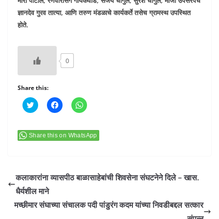
मीरा पाटील, रणवीरसिंग गायकवाड, संजय चौगुले, सुरेश चौगुले, माजी उपसरपंच
ज्ञानदेव गुरव तात्या, आणि तरुण मंडळाचे कार्यकर्ते तसेच ग्रामस्थ उपस्थित
होते.
0
Share this:
C
C
C
l
l
l
i
i
i
c
c
c
k
k
k
t
t
t
Share this on WhatsApp
o
o
o
s
s
s
h
h
h
a
a
a
r
r
r
e
e
e
कलाकारांना व्यासपीठ बाळासाहेबांची शिवसेना संघटनेने दिले – खास.
o
o
o
n
n
n
धैर्यशील माने
T
F
W
w
a
h
मच्छीमार संघाच्या संचालक पदी पांडुरंग कदम यांच्या निवडीबद्दल सत्कार
i
c
a
t
e
t
संपन्न
t
b
s