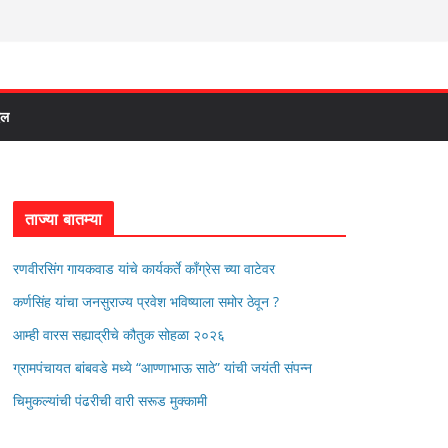
दल
ताज्या बातम्या
रणवीरसिंग गायकवाड यांचे कार्यकर्ते कॉंग्रेस च्या वाटेवर
कर्णसिंह यांचा जनसुराज्य प्रवेश भविष्याला समोर ठेवून ?
आम्ही वारस सह्याद्रीचे कौतुक सोहळा २०२६
ग्रामपंचायत बांबवडे मध्ये “आण्णाभाऊ साठे” यांची जयंती संपन्न
चिमुकल्यांची पंढरीची वारी सरूड मुक्कामी