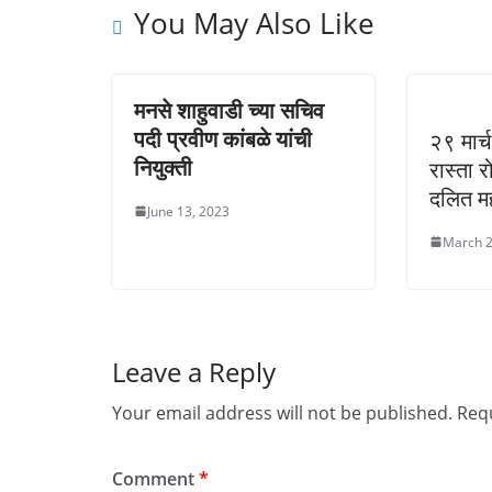
w
e
e
You May Also Like
w
w
w
i
w
w
n
i
i
d
n
n
o
d
d
w
o
o
)
w
w
मनसे शाहुवाडी च्या सचिव
)
)
पदी प्रवीण कांबळे यांची
२९ मार्
नियुक्ती
रास्ता 
दलित म
June 13, 2023
March 2
Leave a Reply
Your email address will not be published.
Requ
Comment
*