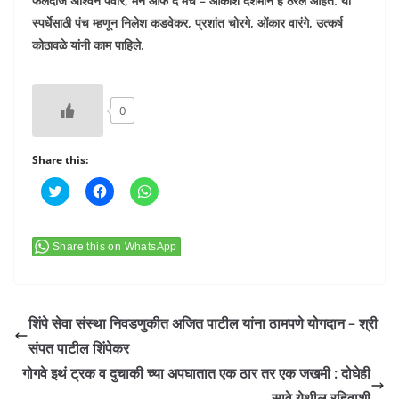
फलंदाज अश्विन पवार, मॅन ऑफ द मॅच – आकाश देशमाने हे ठरले आहेत. या
स्पर्धेसाठी पंच म्हणून निलेश कडवेकर, प्रशांत चोरगे, ओंकार वारंगे, उत्कर्ष
कोठावळे यांनी काम पाहिले.
0
Share this:
C
C
C
l
l
l
i
i
i
c
c
c
k
k
k
t
t
t
Share this on WhatsApp
o
o
o
s
s
s
h
h
h
a
a
a
r
r
r
e
e
e
शिंपे सेवा संस्था निवडणुकीत अजित पाटील यांना ठामपणे योगदान – श्री
o
o
o
n
n
n
संपत पाटील शिंपेकर
T
F
W
w
a
h
गोगवे इथं ट्रक व दुचाकी च्या अपघातात एक ठार तर एक जखमी : दोघेही
i
c
a
t
e
t
सावे येथील रहिवाशी
t
b
s