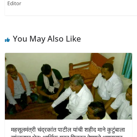
Editor
i
w
w
n
i
i
d
n
n
o
d
d
w
o
o
)
w
w
)
)
You May Also Like
महसूलमंत्री चंद्रकांत पाटील यांची शहीद माने कुटुंबाला