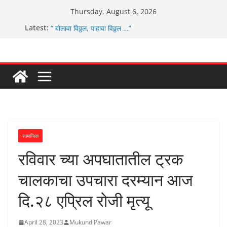
Skip
Thursday, August 6, 2026
to
ग्रामपंचायत बांबवडे च्या वतीने ४५० एनसीएमसी कार्ड वितरीत
Latest:
content
“ बोलावा विठ्ठल, पाहावा विठ्ठल …”
आम्ही वारस सह्याद्रीचे कौतुक सोहळा २०२६
ग्रामपंचायत बांबवडे मध्ये “आण्णाभाऊ साठे” यांची जयंती संपन्न
चिमुकल्यांची पंढरीची वारी सरूड मुक्कामी
सामाजिक
रविवार च्या अपघातातील ट्रक
चालकाचा उपचारा दरम्यान आज
दि.२८ एप्रिल रोजी मृत्यू
April 28, 2023
Mukund Pawar