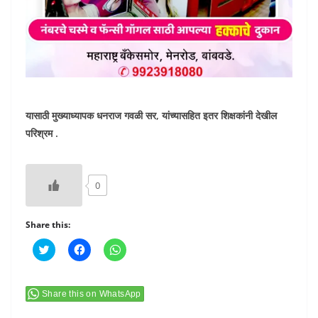
यासाठी मुख्याध्यापक धनराज गवळी सर, यांच्यासहित इतर शिक्षकांनी देखील
परिश्रम .
0
Share this:
C
C
C
l
l
l
i
i
i
c
c
c
k
k
k
t
t
t
Share this on WhatsApp
o
o
o
s
s
s