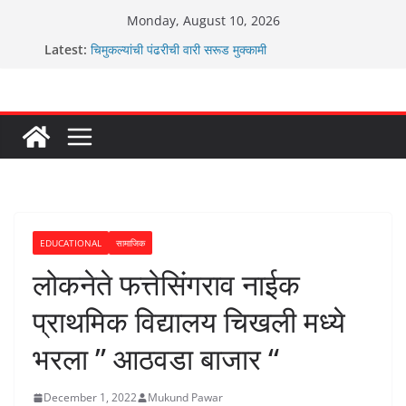
Skip
Monday, August 10, 2026
to
Latest:
चिमुकल्यांची पंढरीची वारी सरूड मुक्कामी
content
रणवीरसिंग गायकवाड यांचे कार्यकर्ते कॉंग्रेस च्या वाटेवर
कर्णसिंह यांचा जनसुराज्य प्रवेश भविष्याला समोर ठेवून ?
आम्ही वारस सह्याद्रीचे कौतुक सोहळा २०२६
ग्रामपंचायत बांबवडे मध्ये “आण्णाभाऊ साठे” यांची जयंती संपन्न
EDUCATIONAL
सामाजिक
लोकनेते फत्तेसिंगराव नाईक
प्राथमिक विद्यालय चिखली मध्ये
भरला ” आठवडा बाजार “
December 1, 2022
Mukund Pawar