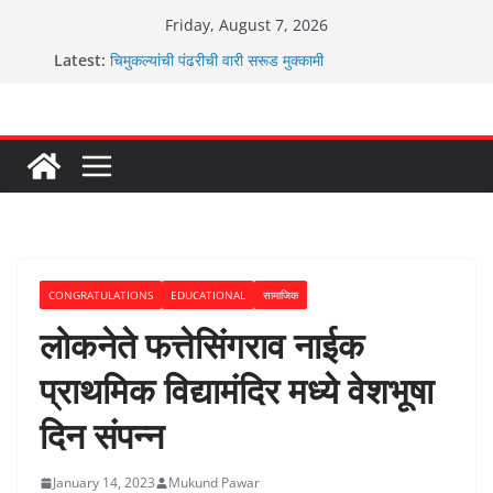
Skip
Friday, August 7, 2026
to
Latest:
चिमुकल्यांची पंढरीची वारी सरूड मुक्कामी
content
रणवीरसिंग गायकवाड यांचे कार्यकर्ते कॉंग्रेस च्या वाटेवर
कर्णसिंह यांचा जनसुराज्य प्रवेश भविष्याला समोर ठेवून ?
आम्ही वारस सह्याद्रीचे कौतुक सोहळा २०२६
ग्रामपंचायत बांबवडे मध्ये “आण्णाभाऊ साठे” यांची जयंती संपन्न
CONGRATULATIONS
EDUCATIONAL
सामाजिक
लोकनेते फत्तेसिंगराव नाईक
प्राथमिक विद्यामंदिर मध्ये वेशभूषा
दिन संपन्न
January 14, 2023
Mukund Pawar