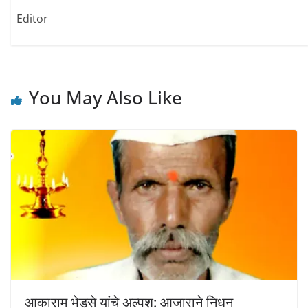
w
w
w
i
w
w
Editor
n
i
i
d
n
n
o
d
d
w
o
o
)
w
w
)
)
You May Also Like
आकाराम भेडसे यांचे अल्पश: आजाराने निधन