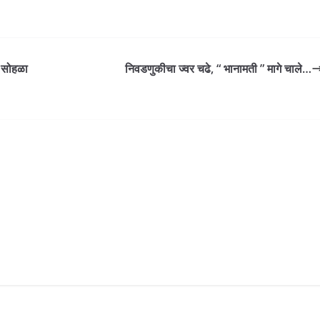
ा सोहळा
निवडणुकीचा ज्वर चढे, “ भानामती ” मागे चाले…