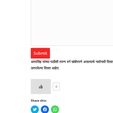
Submit
अमरसिंह यांच्या पाठीशी तरुण वर्ग खंबीरपणे असल्याचे गावोगावी दि
उतरलेल्या दिसत आहेत.
0
Share this:
C
C
C
l
l
l