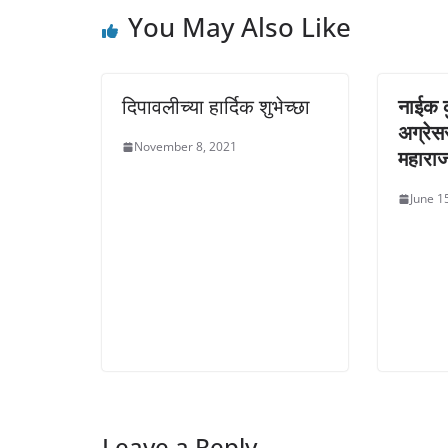
o
d
d
w
o
o
You May Also Like
)
w
w
)
)
दिपावलीच्या हार्दिक शुभेच्छा
नाईक क
अग्रेस
November 8, 2021
महारा
June 1
Leave a Reply