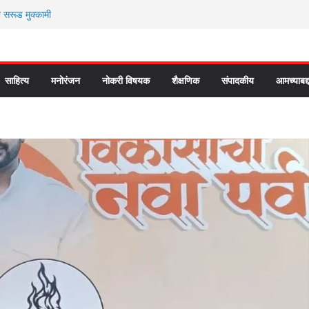
ी सरूड मुक्कामी
ार्यकर्ते कॉंग्रेस च्या वाटेवर
 प्रवेश भविष्याला समोर ठेवून ?
 कौतुक सोहळा २०२६
े “आण्णाभाऊ साठे” यांची जयंती संपन्न
साहित्य
मनोरंजन
नोकरी विषयक
शैक्षणिक
संपादकीय
आमच्याबद्