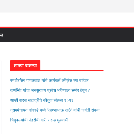
दल
ताज्या बातम्या
रणवीरसिंग गायकवाड यांचे कार्यकर्ते कॉंग्रेस च्या वाटेवर
कर्णसिंह यांचा जनसुराज्य प्रवेश भविष्याला समोर ठेवून ?
आम्ही वारस सह्याद्रीचे कौतुक सोहळा २०२६
ग्रामपंचायत बांबवडे मध्ये “आण्णाभाऊ साठे” यांची जयंती संपन्न
चिमुकल्यांची पंढरीची वारी सरूड मुक्कामी