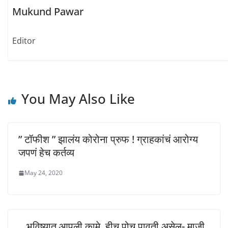
e
n
n
Mukund Pawar
w
e
e
w
w
w
i
w
w
n
i
i
d
n
n
Editor
o
d
d
w
o
o
)
w
w
)
)
You May Also Like
” टॉफीश ” झालंय कोरोना प्रुफ ! ग्राहकांचं आरोग्य
जपणं हेच कर्तव्य
May 24, 2020
…भविष्यात आपली कामे, हीच पोच पावती असेल- माजी