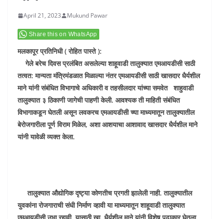
April 21, 2023
Mukund Pawar
Share this on WhatsApp
मलकापूर प्रतिनिधी ( रोहित पास्ते ):
गेले बरेच दिवस प्रलंबित असलेल्या शाहूवाडी तालुक्यात एमआयडीसी साठी
तत्वत: मान्यता मंत्रिमंडळात मिळाल्या नंतर एमआयडीसी साठी खासदार धैर्यशील
माने यांनी संबंधित विभागाचे अधिकारी व तहसीलदार यांच्या समवेत शाहुवाडी
तालुक्यात ३ ठिकाणी जागेची पाहणी केली. आवश्यक ती माहिती संबंधित
विभागाकडून घेतली असून लवकरच एमआयडीसी च्या माध्यमातून तालुक्यातील
बेरोजगारीला पूर्ण विराम मिळेल, अशा आशयाचा आशावाद खासदार धैर्यशील माने
यांनी यावेळी व्यक्त केला.
तालुक्यात औद्योगिक दृष्ट्या कोणतीच प्रगती झालेली नाही. तालुक्यातील
युवकांना रोजगाराची संधी निर्माण व्हावी या माध्यमातून शाहूवाडी तालुक्यात
एमआयडीसी उभा रहावी. यासाठी खा. धैर्यशील माने यांनी विशेष पुढाकार घेतला