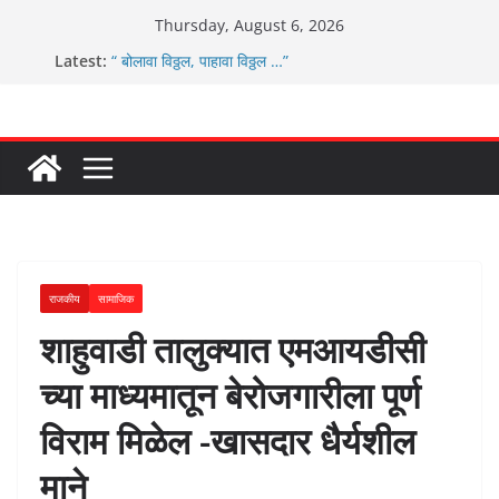
Skip
Thursday, August 6, 2026
to
Latest:
“ बोलावा विठ्ठल, पाहावा विठ्ठल …”
content
आम्ही वारस सह्याद्रीचे कौतुक सोहळा २०२६
ग्रामपंचायत बांबवडे मध्ये “आण्णाभाऊ साठे” यांची जयंती संपन्न
चिमुकल्यांची पंढरीची वारी सरूड मुक्कामी
ग्रामपंचायत बांबवडे च्या वतीने ४५० एनसीएमसी कार्ड वितरीत
राजकीय
सामाजिक
शाहुवाडी तालुक्यात एमआयडीसी
च्या माध्यमातून बेरोजगारीला पूर्ण
विराम मिळेल -खासदार धैर्यशील
माने