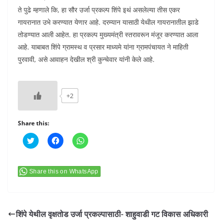
ते पुढे म्हणाले कि, हा सौर उर्जा प्रकल्प शिंपे इथं असलेल्या तीस एकर
गायरानात उभे करण्यात येणार आहे. दरम्यान यासाठी येथील गायरानातील झाडे
तोडण्यात आली आहेत. हा प्रकल्प मुख्यमंत्री स्तरावरून मंजूर करण्यात आला
आहे. याबाबत शिंपे ग्रामस्थ व प्रसार माध्यमे यांना ग्रामपंचायत ने माहिती
पुरवावी, असे आवाहन देखील श्री कुन्चेवार यांनी केले आहे.
+2
Share this:
C
C
C
l
l
l
i
i
i
c
c
c
k
k
k
t
t
t
Share this on WhatsApp
o
o
o
s
s
s
h
h
h
a
a
a
r
r
r
e
e
e
शिंपे येथील वृक्षतोड उर्जा प्रकल्पासाठी- शाहुवाडी गट विकास अधिकारी
o
o
o