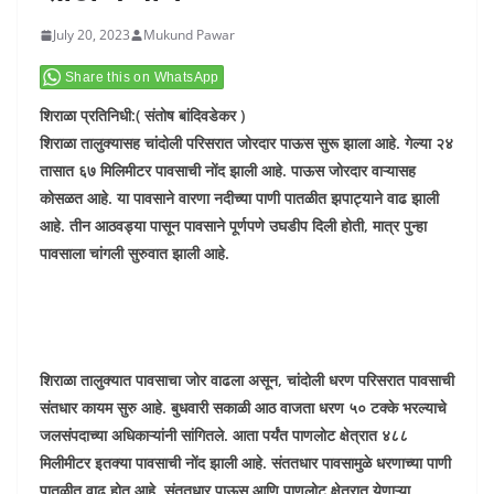
July 20, 2023
Mukund Pawar
Share this on WhatsApp
शिराळा प्रतिनिधी:( संतोष बांदिवडेकर )
शिराळा तालुक्यासह चांदोली परिसरात जोरदार पाऊस सुरू झाला आहे. गेल्या २४
तासात ६७ मिलिमीटर पावसाची नोंद झाली आहे. पाऊस जोरदार वाऱ्यासह
कोसळत आहे. या पावसाने वारणा नदीच्या पाणी पातळीत झपाट्याने वाढ झाली
आहे. तीन आठवड्या पासून पावसाने पूर्णपणे उघडीप दिली होती, मात्र पुन्हा
पावसाला चांगली सुरुवात झाली आहे.
शिराळा तालुक्यात पावसाचा जोर वाढला असून, चांदोली धरण परिसरात पावसाची
संतधार कायम सुरु आहे. बुधवारी सकाळी आठ वाजता धरण ५० टक्के भरल्याचे
जलसंपदाच्या अधिकाऱ्यांनी सांगितले. आता पर्यंत पाणलोट क्षेत्रात ४८८
मिलीमीटर इतक्या पावसाची नोंद झाली आहे. संततधार पावसामुळे धरणाच्या पाणी
पातळीत वाढ होत आहे. संततधार पाऊस आणि पाणलोट क्षेत्रात येणाऱ्या