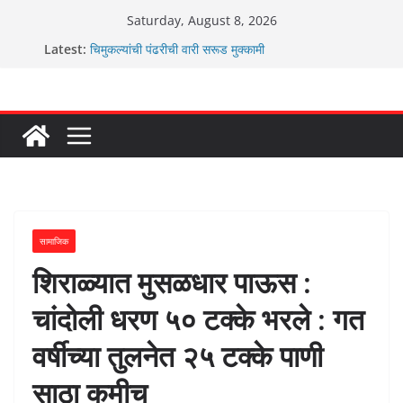
Skip
Saturday, August 8, 2026
to
Latest:
चिमुकल्यांची पंढरीची वारी सरूड मुक्कामी
content
रणवीरसिंग गायकवाड यांचे कार्यकर्ते कॉंग्रेस च्या वाटेवर
कर्णसिंह यांचा जनसुराज्य प्रवेश भविष्याला समोर ठेवून ?
आम्ही वारस सह्याद्रीचे कौतुक सोहळा २०२६
ग्रामपंचायत बांबवडे मध्ये “आण्णाभाऊ साठे” यांची जयंती संपन्न
सामाजिक
शिराळ्यात मुसळधार पाऊस :
चांदोली धरण ५० टक्के भरले : गत
वर्षीच्या तुलनेत २५ टक्के पाणी
साठा कमीच