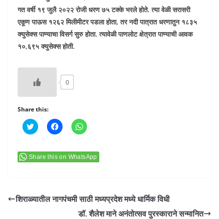
गत वर्षी १९ जुलै २०२२ रोजी धरण ७५ टक्के भरले होते. त्या वेळी सरासरी
एकूण पाऊस १२६२ मिलीमीटर पडला होता, तर नदी पात्रात धरणातुन १८३५
क्युसेक्स पाण्याचा विसर्ग सुरु होता. त्यावेळी पाणलोट क्षेत्रात पाण्याची आवक
१०,६९५ क्युसेक्स होती.
0
Share this:
C
C
C
l
l
l
i
i
i
c
c
c
k
k
k
t
t
t
Share this on WhatsApp
o
o
o
s
s
s
h
h
h
a
a
a
r
r
r
e
e
e
शिराळ्यातील नागपंचमी साठी मध्यप्रदेश मध्ये धार्मिक विधी
o
o
o
n
n
n
डॉ. शैलेश माने अनंतोत्सव पुरस्काराने सन्मानित
T
F
W