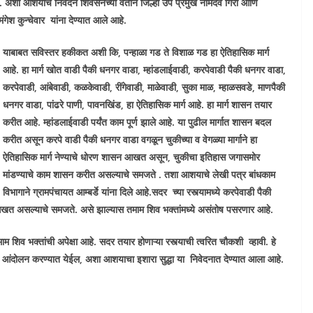
 . अशा आशयाचे निवेदन शिवसेनेच्या वतीने जिल्हा उप प्रमुख नामदेव गिरी आणि
ंगेश कुन्चेवार यांना देण्यात आले आहे.
याबाबत सविस्तर हकीकत अशी कि, पन्हाळा गड ते विशाळ गड हा ऐतिहासिक मार्ग
आहे. हा मार्ग खोत वाडी पैकी धनगर वाडा, म्हांडलाईवाडी, करपेवाडी पैकी धनगर वाडा,
करपेवाडी, आंबेवाडी, कळकेवाडी, रींगेवाडी, माळेवाडी, सुका माळ, म्हाळसवडे, माणपैकी
धनगर वाडा, पांढरे पाणी, पावनखिंड, हा ऐतिहासिक मार्ग आहे. हा मार्ग शासन तयार
करीत आहे. म्हांडलाईवाडी पर्यंत काम पूर्ण झाले आहे. या पुढील मार्गात शासन बदल
करीत असून करपे वाडी पैकी धनगर वाडा वगळून चुकीच्या व वेगळ्या मार्गाने हा
ऐतिहासिक मार्ग नेण्याचे धोरण शासन आखत असून, चुकीचा इतिहास जगासमोर
मांडण्याचे काम शासन करीत असल्याचे समजते . तशा आशयाचे लेखी पत्र बांधकाम
विभागाने ग्रामपंचायत आम्बर्डे यांना दिले आहे.सदर च्या रस्त्यामध्ये करपेवाडी पैकी
 आखत असल्याचे समजते. असे झाल्यास तमाम शिव भक्तांमध्ये असंतोष पसरणार आहे.
म शिव भक्तांची अपेक्षा आहे. सदर तयार होणाऱ्या रस्त्याची त्वरित चौकशी व्हावी. हे
ने आंदोलन करण्यात येईल, अशा आशयाचा इशारा सुद्धा या निवेदनात देण्यात आला आहे.