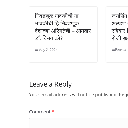
d
n
n
o
d
d
w
o
o
)
w
w
निवडणूक गावकीची ना
जयसिंग 
)
)
भावकीची हि निवडणूक
अल्पश:
देशाच्या अस्मितेची – आमदार
रविवार
डॉ. विनय कोरे
रोजी रक्
May 2, 2024
Februar
Leave a Reply
Your email address will not be published.
Requ
Comment
*