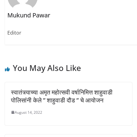
n
e
e
s
n
n
i
s
s
n
i
i
Mukund Pawar
n
n
n
e
n
n
w
e
e
w
w
w
i
w
w
Editor
n
i
i
d
n
n
o
d
d
w
o
o
)
w
w
)
)
You May Also Like
स्वातंत्र्याच्या अमृत महोत्सवी वर्षानिमित्त शाहुवाडी
पोलिसांनी केले ” शाहुवाडी दौड ” चे आयोजन
August 14, 2022