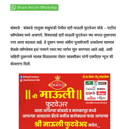
Share this on WhatsApp
बांबवडे : बांबवडे तालुका शाहुवाडी येथील श्री माऊली फुटवेअर घोडे – पाटील
कॉम्प्लेक्स मध्ये असणारे, विश्वासार्ह श्री माऊली फुटवेअर च्या चप्पल दुकानाचा
पत्ता आत्ता बदलला आहे. हे दुकान सध्या अंबीरा पुलाशेजारी असलेल्या शामराव
शेळके कॉम्प्लेक्स इथं नव्याने स्वत:च्या जागेत सुरु करण्यात आले आहे. अशी
माहिती दुकानाचे मालक विठठलराव पोवार साळशीकर यांनी एसपीएस न्यूज शी
बोलताना दिली.