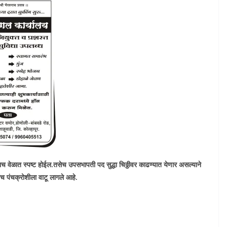
ाच वेळात स्पष्ट होईल.तसेच उपसभापती पद सुद्धा चिठ्ठीवर काढण्यात येणार असल्याने
ेच पंचक्रोशीला वाटू लागले आहे.