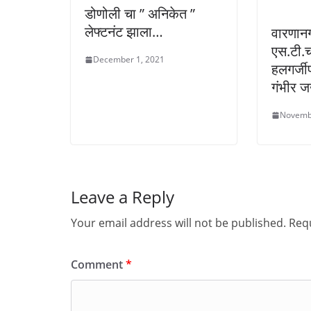
d
n
n
o
d
d
डोणोली चा ” अनिकेत ”
w
o
o
)
w
w
लेफ्टनंट झाला…
वारणानग
)
)
एस.टी.च
December 1, 2021
हलगर्जी
गंभीर 
Novemb
Leave a Reply
Your email address will not be published.
Requ
Comment
*