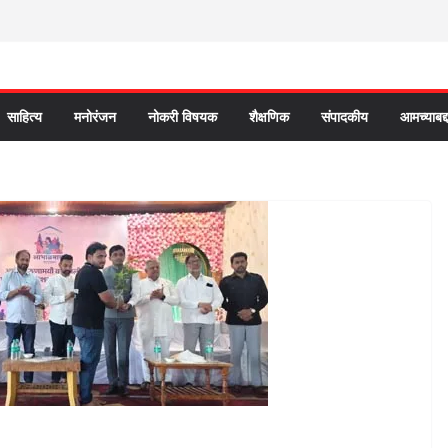
साहित्य
मनोरंजन
नोकरी विषयक
शैक्षणिक
संपादकीय
आमच्याबद्