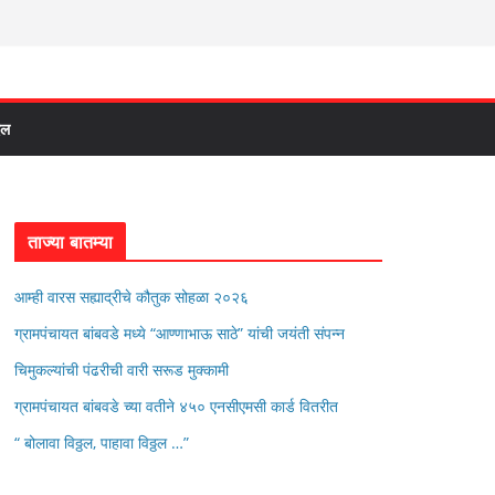
दल
ताज्या बातम्या
आम्ही वारस सह्याद्रीचे कौतुक सोहळा २०२६
ग्रामपंचायत बांबवडे मध्ये “आण्णाभाऊ साठे” यांची जयंती संपन्न
चिमुकल्यांची पंढरीची वारी सरूड मुक्कामी
ग्रामपंचायत बांबवडे च्या वतीने ४५० एनसीएमसी कार्ड वितरीत
“ बोलावा विठ्ठल, पाहावा विठ्ठल …”