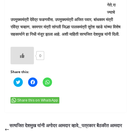
नेते,रा
ज्याचे
उपमुख्यमंत्री देवेंद्र फडणवीस, उपमुख्यमंत्री अजित पवार, बांधकाम मंत्री
रविंद्र चव्हाण, कामगार मंत्री सांगली जिल्हा पालकमंत्री सुरेश खाडे यांच्या विशेष
सहकार्याने हा निधी मंजूर झाला आहे. अशी माहिती सत्यजित देशमुख यांनी दिली.
0
Share this:
C
C
C
l
l
l
i
i
i
c
c
c
k
k
k
t
t
t
Share this on WhatsApp
o
o
o
s
s
s
h
h
h
a
a
a
r
r
r
e
e
e
सत्यजित देशमुख यांनी अगोदर आमदार व्हावे,_पत्रकार बैठकीत आमदार
o
o
o
n
n
n