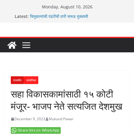
Skip
Monday, August 10, 2026
to
Latest:
चिमुकल्यांची पंढरीची वारी सरूड मुक्कामी
content
रणवीरसिंग गायकवाड यांचे कार्यकर्ते कॉंग्रेस च्या वाटेवर
कर्णसिंह यांचा जनसुराज्य प्रवेश भविष्याला समोर ठेवून ?
आम्ही वारस सह्याद्रीचे कौतुक सोहळा २०२६
ग्रामपंचायत बांबवडे मध्ये “आण्णाभाऊ साठे” यांची जयंती संपन्न
राजकीय
सामाजिक
सहा विकासकामांसाठी १५ कोटी
मंजूर- भाजप नेते सत्यजित देशमुख
December 9, 2023
Mukund Pawar
Share this on WhatsApp