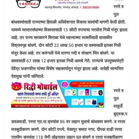
रस्ते व
पुल
बांधकामांसाठी राज्याच्या हिवाळी अधिवेशनात विकास कामांची मागणी केली होती.
यामध्ये मतदारसंघाच्या विकासासाठी 15 कोटी रुपयाचा भरघोस निधी मंजूर झाला
आहे. तर राज्य सरकारने शिराळा येथे महत्त्वाच्या व्यक्तींसाठी शासकीय
विश्रामगृह बांधणे, दोन कोटी 22 लाख 50 हजार या कामासाठी इतका निधी
मंजूर केला आहे. तर करुंगली येथे वारणा नदी व संरक्षण भिंत बांधणे. या
कामासाठी 67 लाख 12 हजार इतका निधी आमचे नेते, राज्याचे उपमुख्यमंत्री
देवेंद्र फडणवीस यांच्या विशेष सहकार्यातून मंजूर झाला आहे. असेही सत्यजित
देशमुख यांनी सांगितले.
रस्ते व
पूल
वाकूर्डे
बुद्रुक,प
डवळवाडी, रस्ता ग्रा.मा क्रमांक 86 वर लहान मुलाचे बांधकाम करणे. व रस्ता
मजबुतीकरण करणे. दोन कोटी रुपये, येळापूर समता नगर, दीपक वाडी रस्ता
ग्रामीण क्रमांक 118 मेणी ओढ्यावर लहान पुल बांधणे व रस्ता मजबुतीकरण