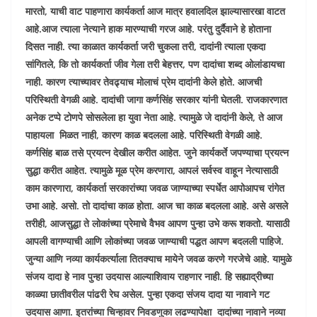
मारतो
,
याची वाट पाहणारा कार्यकर्ता आज मात्र हवालदिल झाल्यासारखा वाटत
आहे.आज त्याला नेत्याने हाक मारण्याची गरज आहे. परंतु दुर्दैवाने हे होताना
दिसत नाही. त्या काळात कार्यकर्ता जरी चुकला तरी
,
दादांनी त्याला एकदा
सांगितले
,
कि तो कार्यकर्ता जीव गेला तरी बेहत्तर, पण दादांचा शब्द ओलांडायचा
नाही. कारण त्याच्यावर तेवढ्याच मोलाचं प्रेम दादांनी केले होते. आजची
परिस्थिती वेगळी आहे. दादांची जागा कर्णसिंह सरकार यांनी घेतली. राजकारणात
अनेक टप्पे टोणपे सोसलेला हा युवा नेता आहे. त्यामुळे जे दादांनी केले
,
ते आज
पाहायला मिळत नाही
,
कारण काळ बदलला आहे. परिस्थिती वेगळी आहे.
कर्णसिंह बाळ तसे प्रयत्न देखील करीत आहेत. जुने कार्यकर्ते जपण्याचा प्रयत्न
सुद्धा करीत आहेत. त्यामुळे मूळ प्रेम करणारा, आपलं सर्वस्व वाहून नेत्यासाठी
काम कारणारा
,
कार्यकर्ता सरकारांच्या जवळ जाण्याच्या स्पर्धेत आपोआपच रांगेत
उभा आहे. असो. तो दादांचा काळ होता. आज चा काळ बदलला आहे. असे असले
तरीही, आजसुद्धा ते लोकांच्या प्रेमाचे वैभव आपण पुन्हा उभे करू शकतो. यासाठी
आपली वागण्याची आणि लोकांच्या जवळ जाण्याची पद्धत आपण बदलली पाहिजे.
जुन्या आणि नव्या कार्यकर्त्याला तितक्याच मायेने जवळ करणे गरजेचे आहे. यामुळे
संजय दादा हे नाव पुन्हा उदयास आल्याशिवाय राहणार नाही. हि सह्याद्रीच्या
काळ्या छातीवरील पांढरी रेघ असेल. पुन्हा एकदा संजय दादा या नावाने गट
उदयास आणा. इतरांच्या चिन्हावर निवडणुका लढण्यापेक्षा दादांच्या नावाने नव्या