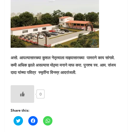
असो. आपल्यासारख्या कुशल नेतृत्वाला माझ्यासारख्या पामराने काय सांगावे.
कमी अधिक झाले असल्यास मोठ्या मनाने माफ करा. पुनश्च स्व. आम. संजय
दादा यांच्या पवित्र स्मृतींना विनम्र आदरांजली.
0
Share this:
C
C
C
l
l
l
i
i
i
c
c
c