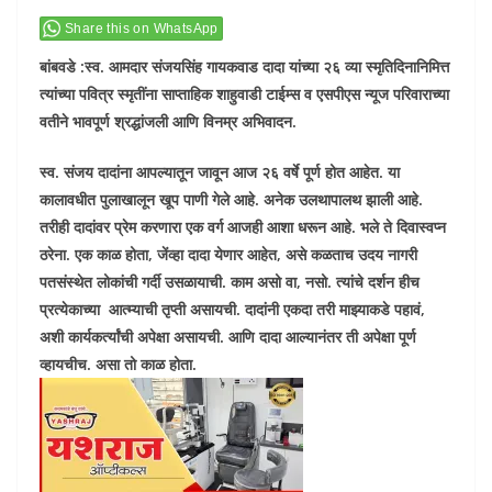
Share this on WhatsApp
बांबवडे :स्व. आमदार संजयसिंह गायकवाड दादा यांच्या २६ व्या स्मृतिदिनानिमित्त
त्यांच्या पवित्र स्मृतींना साप्ताहिक शाहुवाडी टाईम्स व एसपीएस न्यूज परिवाराच्या
वतीने भावपूर्ण श्रद्धांजली आणि विनम्र अभिवादन.
स्व. संजय दादांना आपल्यातून जावून आज २६ वर्षे पूर्ण होत आहेत. या
कालावधीत पुलाखालून खूप पाणी गेले आहे. अनेक उलथापालथ झाली आहे.
तरीही दादांवर प्रेम करणारा एक वर्ग आजही आशा धरून आहे. भले ते दिवास्वप्न
ठरेना. एक काळ होता
,
जेंव्हा दादा येणार आहेत, असे कळताच उदय नागरी
पतसंस्थेत लोकांची गर्दी उसळायाची. काम असो वा
,
नसो. त्यांचे दर्शन हीच
प्रत्येकाच्या आत्म्याची तृप्ती असायची. दादांनी एकदा तरी माझ्याकडे पहावं,
अशी कार्यकर्त्यांची अपेक्षा असायची. आणि दादा आल्यानंतर ती अपेक्षा पूर्ण
व्हायचीच. असा तो काळ होता.