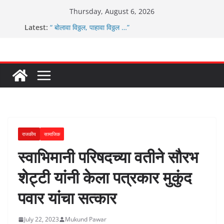
Skip
Thursday, August 6, 2026
ग्रामपंचायत बांबवडे च्या वतीने ४५० एनसीएमसी कार्ड वितरीत
to
Latest:
“ बोलावा विठ्ठल, पाहावा विठ्ठल …”
content
आम्ही वारस सह्याद्रीचे कौतुक सोहळा २०२६
ग्रामपंचायत बांबवडे मध्ये “आण्णाभाऊ साठे” यांची जयंती संपन्न
चिमुकल्यांची पंढरीची वारी सरूड मुक्कामी
राजकीय
सामाजिक
स्वाभिमानी परिषदच्या वतीने सौरभ
शेट्टी यांनी केला पत्रकार मुकुंद
पवार यांचा सत्कार
July 22, 2023
Mukund Pawar