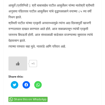
आसुर्ले (प्रतिनिधी ): श्री बाबासाहेब पाटील आसुर्लेकर यांच्या मातोश्री श्रीमती
अनुसया पंडितराव पाटील आसुर्लेकर यांचे वृद्धापकाळाने वयाच्या ८५ व्या वर्षी
निधन झाले.
श्रीमती पाटील यांच्या प्रकृती अस्वास्थ्यामुळे त्यांना आठ दिवसापूर्वी खाजगी
रुग्णालयात दाखल करण्यात आले होते. आज सकाळपासून त्यांची प्रकृती
जास्तच बिघडली होती. आज संध्याकाळी साडेसात वाजण्याच्या सुमारास त्यांचे
देहावसान झाले.
त्याच्या पश्चात सहा मुले, नातवंडे आणि परिवार आहे.
+1
Share this:
C
C
C
l
l
l
i
i
i
c
c
c
k
k
k
t
t
t
Share this on WhatsApp
o
o
o