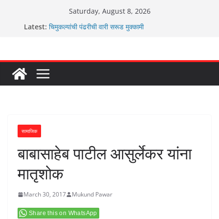
Skip
Saturday, August 8, 2026
to
Latest:
चिमुकल्यांची पंढरीची वारी सरूड मुक्कामी
content
रणवीरसिंग गायकवाड यांचे कार्यकर्ते कॉंग्रेस च्या वाटेवर
कर्णसिंह यांचा जनसुराज्य प्रवेश भविष्याला समोर ठेवून ?
आम्ही वारस सह्याद्रीचे कौतुक सोहळा २०२६
ग्रामपंचायत बांबवडे मध्ये “आण्णाभाऊ साठे” यांची जयंती संपन्न
सामाजिक
बाबासाहेब पाटील आसुर्लेकर यांना
मातृशोक
March 30, 2017
Mukund Pawar
Share this on WhatsApp