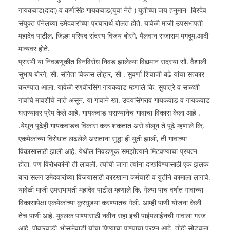
गायकवाड(दादा) व कर्णसिंह गायकवाड(युवा नेते ) युतीच्या जय हनुमान- बिरदेव
संयुक्त पॅनेलच्या उमेदवारांच्या प्रचारार्थ बोलत होते. यावेळी माजी उपसभापती
महादेव पाटील, जिल्हा परिषद संदस्य विजय बोरगे, पैलवान राजाराम मगदूम,आदी
मान्यवर होते.
प्रारंभी या निवडणूकीत बिनविरोध निवड झालेल्या विद्यमान सदस्या सौं. वैशाली
सुभाष बोरगे, सौ. संगिता विकास लोहार, सौ . सुवर्णा शिवाजी बढे यांचा सत्कार
करण्यात आला. यावेळी रणवीरसिंग गायकवाड म्हणाले कि, सुपात्रे व साळशी
गावांचे मावशीचे नाते असून, या गावाने खा. उदयसिंगराव गायकवाड व गायकवाड
घराण्यावर प्रेम केले आहे. गायकवाड घराण्यानेच गावाचा विकास केला आहे .
.येथून पूढेही गायकवाडच विकास करू शकतात असे बोलून ते पूढे म्हणाले कि,
एकमेकांच्या विरोधात लढलेले असताना सुद्धा ही युती झाली, ती गावाच्या
विकासासाठी झाली आहे. येथील निवडणूक समझोत्याने मिटवण्याचा प्रयत्न
होता, पण विरोधकांनी ती लावली. त्यांची जागा त्यांना दाखविण्यासाठी एक झलक
बारा सलग उमेदवारांच्या विजयासाठी कारखाना कर्मचारी व युतीने कामाला लागावे.
यावेळी माजी उपसभापती महादेव पाटील म्हणाले कि, गेल्या पाच वर्षात गावाच्या
विकासापेक्षा एकमेकांच्या कुरघुडया करण्यातच गेली. आम्ही पाणी योजना केली
तेच पाणी आहे. मुबलक पाण्यासाठी नवीन सहा इंची पाईपलाईनची गावाला गरज
आहे. पोवारवाडी_भोसलेवाडी यांचा पिण्याचा पाण्याचा प्रश्न आहे, तोही सोडवला