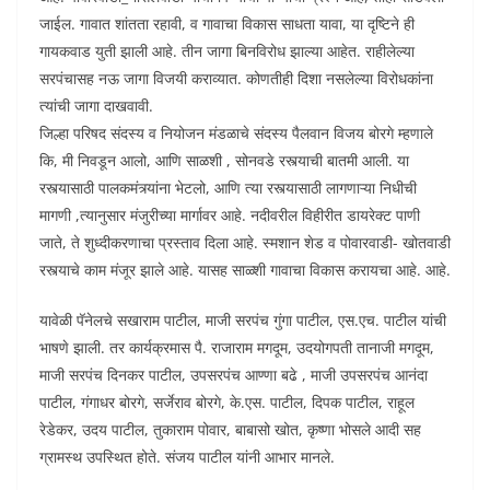
जाईल. गावात शांतता रहावी, व गावाचा विकास साधता यावा, या दृष्टिने ही
गायकवाड युती झाली आहे. तीन जागा बिनविरोध झाल्या आहेत. राहीलेल्या
सरपंचासह नऊ जागा विजयी कराव्यात. कोणतीही दिशा नसलेल्या विरोधकांना
त्यांची जागा दाखवावी.
जिल्हा परिषद संदस्य व नियोजन मंडळाचे संदस्य पैलवान विजय बोरगे म्हणाले
कि, मी निवडून आलो, आणि साळशी , सोनवडे रस्त्याची बातमी आली. या
रस्त्यासाठी पालकमंत्र्यांना भेटलो, आणि त्या रस्त्यासाठी लागणाऱ्या निधीची
मागणी ,त्यानुसार मंजुरीच्या मार्गावर आहे. नदीवरील विहीरीत डायरेक्ट पाणी
जाते, ते शुध्दीकरणाचा प्रस्ताव दिला आहे. स्मशान शेड व पोवारवाडी- खोतवाडी
रस्त्याचे काम मंजूर झाले आहे. यासह साळ्शी गावाचा विकास करायचा आहे. आहे.
यावेळी पॅनेलचे सखाराम पाटील, माजी सरपंच गुंगा पाटील, एस.एच. पाटील यांची
भाषणे झाली. तर कार्यक्रमास पै. राजाराम मगदूम, उदयोगपती तानाजी मगदूम,
माजी सरपंच दिनकर पाटील, उपसरपंच आण्णा बढे , माजी उपसरपंच आनंदा
पाटील, गंगाधर बोरगे, सर्जेराव बोरगे, के.एस. पाटील, दिपक पाटील, राहूल
रेडेकर, उदय पाटील, तुकाराम पोवार, बाबासो खोत, कृष्णा भोसले आदी सह
ग्रामस्थ उपस्थित होते. संजय पाटील यांनी आभार मानले.