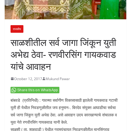
राजकीय
साळशीतील सर्व जागा जिंकून युती
अभेद्य ठेवा- रणवीरसिंग गायकवाड
यांचे आवाहन
October 12, 2017
Mukund Pawar
Share this on WhatsApp
बांबवडे (प्रतिनिधी) : गावच्या सर्वागीण विकासासाठी झालेली गायकवाड गटाची
युती ही येथील निवडणूकीतील जय हनुमान-. बिरदेव संयुक्त आघाडीचा सर्वचा
सर्व जागा जिंकून युती अभेद्य ठेवा. असे आवाहन उदय कारखान्याचे संचालक व
युवा नेते रणवीरसिंग गायकवाड यानी केले.
साळशी ( ता. शाहुवाडी ) येथील ग्रामपंचायत निवडणूकीतील मानसिंगराव