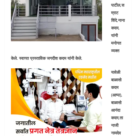
पाटील,स
म्राट
शिंदे,नाना
कदम,
यांनी
मनोगत
व्यक्त
केले. स्वागत प्रस्ताविक जगदीश कदम यांनी केले.
यावेळी
बाळासो
कदम
(आप्पा),
बाळासो
आनंदा
कदम,ता
नाजी
नामदेव