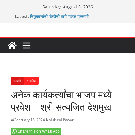
Skip
Saturday, August 8, 2026
to
Latest:
चिमुकल्यांची पंढरीची वारी सरूड मुक्कामी
content
रणवीरसिंग गायकवाड यांचे कार्यकर्ते कॉंग्रेस च्या वाटेवर
कर्णसिंह यांचा जनसुराज्य प्रवेश भविष्याला समोर ठेवून ?
आम्ही वारस सह्याद्रीचे कौतुक सोहळा २०२६
ग्रामपंचायत बांबवडे मध्ये “आण्णाभाऊ साठे” यांची जयंती संपन्न
राजकीय
सामाजिक
अनेक कार्यकर्त्यांचा भाजप मध्ये
प्रवेश – श्री सत्यजित देशमुख
February 18, 2024
Mukund Pawar
Share this on WhatsApp