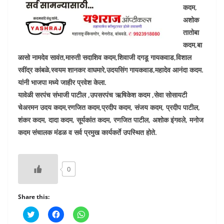
कदम,
अशोक
तातोबा
कदम,बा
ळासो नामदेव सावंत,मारुती सदाशिव कदम,शिवाजी दगडू गायकवाड,विशाल
रवींद्र कांबळे,स्वयम शानकर वाघमारे,उदयसिंग गायकवाड,महादेव आनंदा कदम.
यांनी भाजपा मध्ये जाहीर प्रवेश केला.
यावेळी सरपंच संभाजी पाटील ,उपसरपंच ऋषिकेश कदम ,सेवा सोसायटी
चेअरमन उदय कदम,रणजित कदम,प्रदीप कदम, संजय कदम, प्रदीप पाटील,
शंकर कदम, दादा कदम, सूर्यकांत कदम, रणजित पाटील, अशोक इंगवले, मनोज
कदम संचालक मंडळ व सर्व प्रमुख कार्यकर्ते उपस्थित होते.
0
Share this:
C
C
C
l
l
l